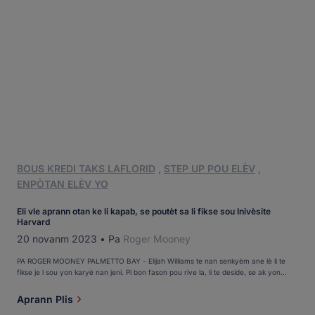
BOUS KREDI TAKS LAFLORID
,
STEP UP POU ELÈV
,
ENPÒTAN ELÈV YO
Eli vle aprann otan ke li kapab, se poutèt sa li fikse sou Inivèsite
Harvard
20 novanm 2023
•
Pa
Roger Mooney
PA ROGER MOONEY PALMETTO BAY - Elijah Williams te nan senkyèm ane lè li te
fikse je l sou yon karyè nan jeni. Pi bon fason pou rive la, li te deside, se ak yon
edikasyon Ivy League. Se konsa, li te fikse je l 'sou ale nan Inivèsite Harvard.
"Mwen vle aprann otan mwen kapab," [...]
Aprann Plis