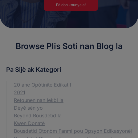
Fè don kounye a!
Browse Plis Soti nan Blog la
Pa Sijè ak Kategori
20 ane Opòtinite Edikatif
2021
Retounen nan lekòl la
Dèyè sèn yo
Beyond Bousdetid la
Kwen Donatè
Bousdetid Otonòm Fanmi pou Opsyon Edikasyonèl