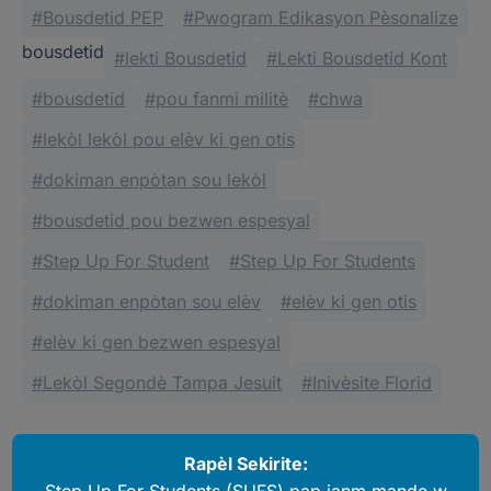
Bousdetid PEP
Pwogram Edikasyon Pèsonalize
bousdetid
lekti Bousdetid
Lekti Bousdetid Kont
bousdetid
pou fanmi militè
chwa
lekòl lekòl pou elèv ki gen otis
dokiman enpòtan sou lekòl
bousdetid pou bezwen espesyal
Step Up For Student
Step Up For Students
dokiman enpòtan sou elèv
elèv ki gen otis
elèv ki gen bezwen espesyal
Lekòl Segondè Tampa Jesuit
Inivèsite Florid
Rapèl Sekirite: