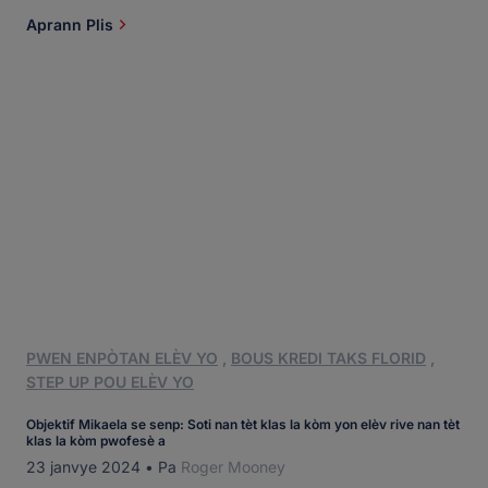
plen ak mak [...]
Aprann Plis
PWEN ENPÒTAN ELÈV YO
,
BOUS KREDI TAKS FLORID
,
STEP UP POU ELÈV YO
Objektif Mikaela se senp: Soti nan tèt klas la kòm yon elèv rive nan tèt
klas la kòm pwofesè a
23 janvye 2024
•
Pa
Roger Mooney