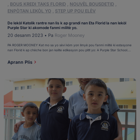
,
BOUS KREDI TAKS FLORID
,
NOUVÈL BOUSDETID
,
ENPÒTAN LEKÒL YO
,
STEP UP POU ELÈV
De lekòl Katolik rantre nan lis k ap grandi nan Eta Florid la nan lekòl
Purple Star ki akomode fanmi militè yo.
20 desanm 2023
•
Pa
Roger Mooney
PA ROGER MOONEY Kat mo sa yo sèvi kòm yon limyè pou fanmi militè ki estasyone
nan Florid k ap chèche bon jan kalite edikasyon pou pitit yo: A Purple Star School.
"Li fè yo konnen ke nou vle yo isit la e ke nou vle onore yo ak sipòte yo," te di Stasia
Holzbaur, biwo a [...]
Aprann Plis