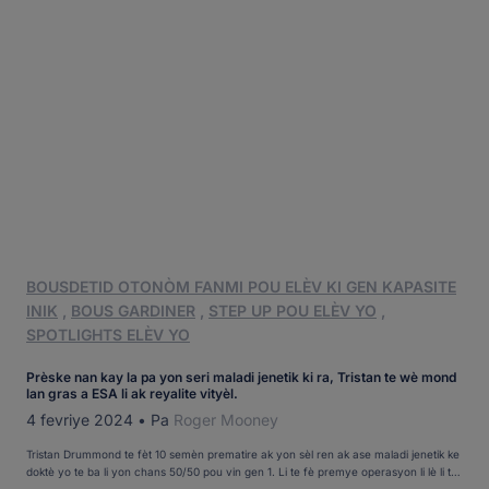
BOUSDETID OTONÒM FANMI POU ELÈV KI GEN KAPASITE
INIK
,
BOUS GARDINER
,
STEP UP POU ELÈV YO
,
SPOTLIGHTS ELÈV YO
Prèske nan kay la pa yon seri maladi jenetik ki ra, Tristan te wè mond
lan gras a ESA li ak reyalite vityèl.
4 fevriye 2024
•
Pa
Roger Mooney
Tristan Drummond te fèt 10 semèn prematire ak yon sèl ren ak ase maladi jenetik ke
doktè yo te ba li yon chans 50/50 pou vin gen 1. Li te fè premye operasyon li lè li te
2 jou e li te depase prediksyon sa a terib. Li pral fè 12 nan mwa jen. Men, poumon li