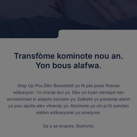
Transfòme kominote nou an.
Yon bous alafwa.
Step Up Pou Elèv Bousdetid yo fè plis pase finanse
edikasyon. Yo chanje lavi yo. Elèv yo byen devlope nan
anviwònman ki adapte bezwen yo. Edikatè yo pwolonje atenn
yo pou sipòte elèv vilnerab yo. Kominote yo vin pi fò pandan
sistèm edikasyonèl yo amelyore.
Sa a se enspire. Byenvini.