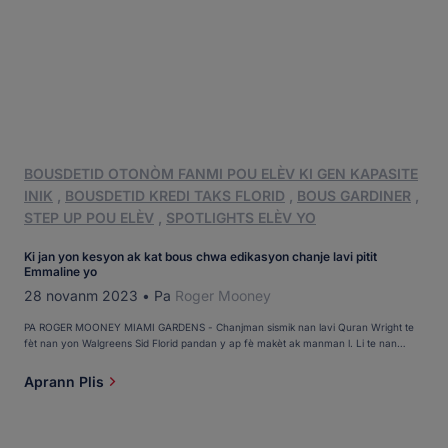
BOUSDETID OTONÒM FANMI POU ELÈV KI GEN KAPASITE
INIK
,
BOUSDETID KREDI TAKS FLORID
,
BOUS GARDINER
,
STEP UP POU ELÈV
,
SPOTLIGHTS ELÈV YO
Ki jan yon kesyon ak kat bous chwa edikasyon chanje lavi pitit
Emmaline yo
28 novanm 2023
•
Pa
Roger Mooney
PA ROGER MOONEY MIAMI GARDENS - Chanjman sismik nan lavi Quran Wright te
fèt nan yon Walgreens Sid Florid pandan y ap fè makèt ak manman l. Li te nan
twazyèm ane nan epòk la e li pa t byen pase nan lekòl distri li a. Emmaline Reddick
ak pitit gason l t ap pale de klas li yo. Emmaline te di koran ke [...]
Aprann Plis