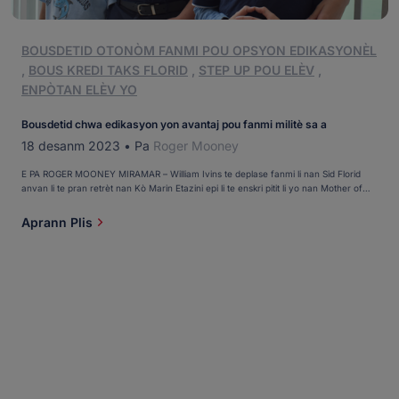
BOUSDETID OTONÒM FANMI POU OPSYON EDIKASYONÈL
,
BOUS KREDI TAKS FLORID
,
STEP UP POU ELÈV
,
ENPÒTAN ELÈV YO
Bousdetid chwa edikasyon yon avantaj pou fanmi militè sa a
18 desanm 2023
•
Pa
Roger Mooney
E PA ROGER MOONEY MIRAMAR – William Ivins te deplase fanmi li nan Sid Florid
anvan li te pran retrèt nan Kò Marin Etazini epi li te enskri pitit li yo nan Mother of
Our Redeemer Catholic School, avèk lespwa yo ta rekòlte menm rekonpans li te fè
nan yon edikasyon ki baze sou lafwa. Men, kòm William ak madanm li, [...]
Aprann Plis