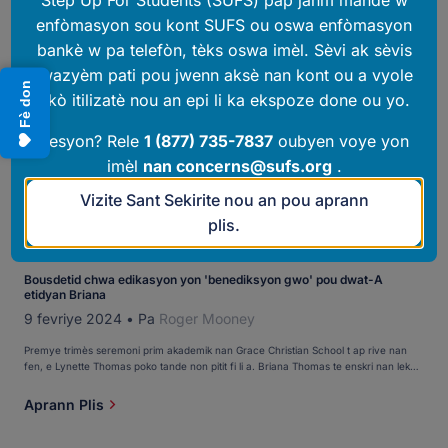
Step Up For Students (SUFS) pap janm mande w
enfòmasyon sou kont SUFS ou oswa enfòmasyon
bankè w pa telefòn, tèks oswa imèl. Sèvi ak sèvis
twazyèm pati pou jwenn aksè nan kont ou a vyole
Fè don
akò itilizatè nou an epi li ka ekspoze done ou yo.
Kesyon? Rele
1 (877) 735-7837
oubyen voye yon
imèl
nan
concerns@sufs.org
.
Vizite Sant Sekirite nou an pou aprann
BOUSDETID OTONÒM FANMI POU OPSYON EDIKASYONÈL
plis.
,
STEP UP POU ELÈV YO
,
ENPÒTAN ELÈV YO
Bousdetid chwa edikasyon yon 'benediksyon gwo' pou dwat-A
etidyan Briana
9 fevriye 2024
•
Pa
Roger Mooney
Premye trimès seremoni prim akademik nan Grace Christian School t ap rive nan
fen, e Lynette Thomas poko tande non pitit fi li a. Briana Thomas te enskri nan lekòl
prive pre-K-8-8 ki baze sou lafwa nan Ocala kòm yon elèv sizyèm ane nan mwa
Out sa a epi li te pase tout tès yo. Lynette te panse se te etranj Briana pa t […]
Aprann Plis