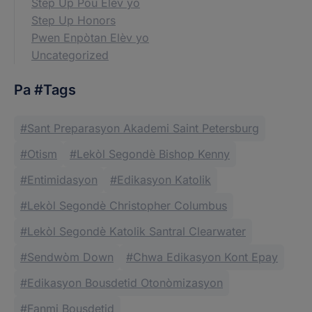
Step Up Pou Elèv yo
Step Up Honors
Pwen Enpòtan Elèv yo
Uncategorized
Pa #Tags
Sant Preparasyon Akademi Saint Petersburg
Otism
Lekòl Segondè Bishop Kenny
Entimidasyon
Edikasyon Katolik
Lekòl Segondè Christopher Columbus
Lekòl Segondè Katolik Santral Clearwater
Sendwòm Down
Chwa Edikasyon Kont Epay
Edikasyon Bousdetid Otonòmizasyon
Fanmi Bousdetid