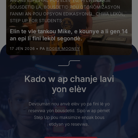
ANONS ESPESYAL POU ELÈV YO, PI LWEN PASE
BOUSDETID LA, BOUSDETID POU OTONÒMIZASYON
FANMI AN POU OPSYON EDIKASYONÈL, CHWA LEKÒL,
STEP UP FOR STUDENTS
Elin te vle tankou Mike, e kounye a li gen 14
an epi li fini lekòl segondè.
17 JEN 2026
• PA
ROGER MOONEY
Kado w ap chanje lavi
yon elèv
Devouman nou anvè elèv yo pa fini lè yo
resevwa yon bousdetid. Sipò w ap pèmèt
Step Up pou maksimize enpak bous
etidyan yo resevwa.