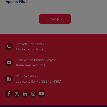
Aprann Plis
[…]
Chaje plis
Kesyon? Rele Nou
1 (877) 735-7837
Èske w gen nenpòt kesyon?
Voye nou yon imèl
PO Box 54429
Jacksonville, FL 32245-4367