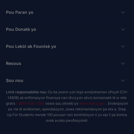
Pou Paran yo
Bousdetid
Pou Donatè yo
Aplike
Fason pou bay
Pou Lekòl ak Founisè yo
Login
kredi taks pou antrepriz
Bousdetid Lekòl Prive
Koneksyon
Resous
Hope Scholarship - Kredi taks oto
Pwogram Edikasyon Pèsonalize
Lekòl ak Founisè
bay nan espas travay
Rechèch & Rapò
Sou nou
Bousdetid Abilite Inik
Twous Zouti Maketing
yo te planifye bay
NextSteps Blog
New Worlds
Limit responsabilite nou:
Ou ka jwenn yon kopi anrejistreman ofisyèl (CH-
Lekòl Prive
A pwopo de nou
14609) ak enfòmasyon finansye nan divizyon sèvis konsomatè lè w rele
donatè yo avize fon yo
inspireED Blog
Vin Defansè
gratis
1 (800) 435-7352
oswa sou sitwèb yo
www.fdacs.gov
. Enskripsyon
Founisè Sèvis Machann
Rapò anyèl
Deklarasyon dwa donatè yo
pa vle di andòsman, apwobasyon, oswa rekòmandasyon pa eta a. Step
Rezo Alumni
Up For Students mande 100 pousan nan kontribisyon li yo epi li pa kontra
Pwodwi Resous
Gouvènans Règleman
avèk avoka pwofesyonèl.
Sal Nouvèl
Lekòl ak Founisè
Rapò finansye
Jwenn Yon Lekòl