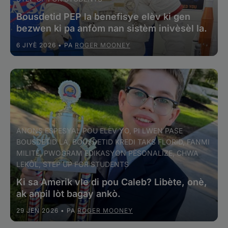
Bousdetid PEP la benefisye elèv ki gen
bezwen ki pa anfòm nan sistèm inivèsèl la.
6 JIYÈ 2026
• PA
ROGER MOONEY
ANONS ESPESYAL POU ELÈV YO, PI LWEN PASE
BOUSDETID LA, BOUSDETID KREDI TAKS FLORID, FANMI
MILITÈ, PWOGRAM EDIKASYON PÈSONALIZE, CHWA
LEKÒL, STEP UP FOR STUDENTS
Ki sa Amerik vle di pou Caleb? Libète, onè,
ak anpil lòt bagay ankò.
29 JEN 2026
• PA
ROGER MOONEY