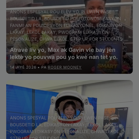
ANONS ESPESYAL POU ELÈV YO, PI LWEN PASE
BOUSDETID LA, BOUSDETID POU OTONÒMIZASYON
FANMI AN POU OPSYON EDIKASYONÈL, EDIKASYON
LAKAY, LEKÒL LAKAY, PWOGRAM EDIKASYON
PÈSONALIZE, CHWA LEKÒL, STEP UP FOR STUDENTS
Atravè liv yo, Max ak Gavin vle bay jèn
lektè yo pouvwa pou yo kwè nan tèt yo.
14 JIYÈ 2026
• PA
ROGER MOONEY
ANONS SPESYAL POU ELÈV YO, PI LWEN PASE
BOUSDETID LA, EDIKASYON LAKAY, LEKÒL LAKAY,
PWOGRAM EDIKASYON PÈSONALIZE, CHWA LEKÒL,
STEP UP FOR STUDENTS