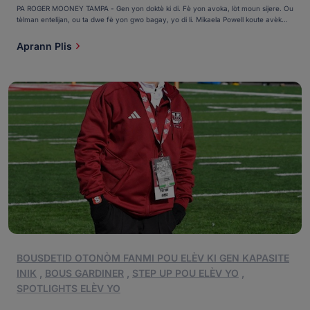
PA ROGER MOONEY TAMPA - Gen yon doktè ki di. Fè yon avoka, lòt moun sijere. Ou
tèlman entelijan, ou ta dwe fè yon gwo bagay, yo di li. Mikaela Powell koute avèk
politès moun ki wè premye klas li yo epi ankouraje l pou l pouswiv yon bon
edikasyon ak yon karyè likratif. Sa yo pa konnen se [...]
Aprann Plis
BOUSDETID OTONÒM FANMI POU ELÈV KI GEN KAPASITE
INIK
,
BOUS GARDINER
,
STEP UP POU ELÈV YO
,
SPOTLIGHTS ELÈV YO