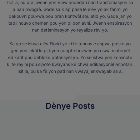
Isit la, ou pral jwenn yon View andedan nan transfòmasyon sa
a nan pwogrè. Gade sa k ap pase lè elèv yo ak fanmi yo
dekouvri pouvwa pou pran kontwòl sou etid yo. Gade jan yo
tabli nouvo chemen pou yon pi bon avni. Jwenn enspirasyon
nan detèminasyon yo reyalize rèv yo.
Sa yo se istwa elèv Florid yo ki te renouvle espwa paske yo
gen yon lekòl ki pi byen adapte bezwen yo oswa materyèl
edikatif pou debloke potansyèl yo. Yo se istwa yon kominote
ki te reyini pou sipòte kwayans ke chwa edikasyonèl enpòtan.
Isit la, ou ka fè yon pati nan vwayaj enkwayab sa a.
Dènye Posts