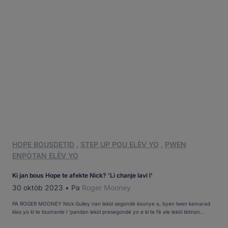
HOPE BOUSDETID
,
STEP UP POU ELÈV YO
,
PWEN
ENPÒTAN ELÈV YO
Ki jan bous Hope te afekte Nick? 'Li chanje lavi l'
30 oktòb 2023
•
Pa
Roger Mooney
PA ROGER MOONEY Nick Guiley nan lekòl segondè kounye a, byen lwen kamarad
klas yo ki te toumante l 'pandan lekòl presegondè yo e ki te fè ale lekòl tèlman
mizerab ke yon maten, li te refize kite sekirite machin papa l' ak antre nan bilding
nan. Nick, 16, ale nan yon lekòl magnet ak yon kourikoulòm ki baze sou teknoloji.