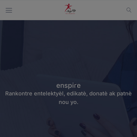
enspire
Rankontre entelektyèl, edikatè, donatè ak patnè
nou yo.