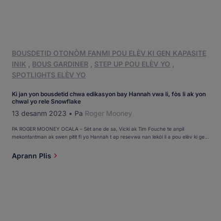
BOUSDETID OTONÒM FANMI POU ELÈV KI GEN KAPASITE
INIK
,
BOUS GARDINER
,
STEP UP POU ELÈV YO
,
SPOTLIGHTS ELÈV YO
Ki jan yon bousdetid chwa edikasyon bay Hannah vwa li, fòs li ak yon
chwal yo rele Snowflake
13 desanm 2023
•
Pa
Roger Mooney
PA ROGER MOONEY OCALA – Sèt ane de sa, Vicki ak Tim Fouche te anpil
mekontantman ak swen pitit fi yo Hannah t ap resevwa nan lekòl li a pou elèv ki gen
bezwen espesyal toupre kay Summerfield yo. Sitiyasyon an te vin pi mal lefèt ke
Hannah, ki gen paralezi serebral epi ki pa vèbal epi ki pa ka mache, [...]
Aprann Plis