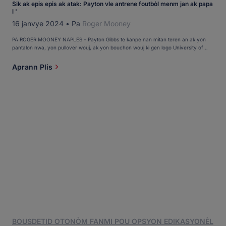
Sik ak epis epis ak atak: Payton vle antrene foutbòl menm jan ak papa
l '
16 janvye 2024
•
Pa
Roger Mooney
PA ROGER MOONEY NAPLES – Payton Gibbs te kanpe nan mitan teren an ak yon
pantalon nwa, yon pullover wouj, ak yon bouchon wouj ki gen logo University of
Massachusetts. Soti nan yon distans, li te sanble ak yon antrenè foutbòl ap gade
ekip li a pandan warmups prematch. Apati tou, paske nan yon aprèmidi Novanm
Aprann Plis
nan Amherst, Massachusetts, […]
BOUSDETID OTONÒM FANMI POU OPSYON EDIKASYONÈL