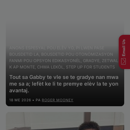
Email Us
ANONS ESPESYAL POU ELÈV YO, PI LWEN PASE
BOUSDETID LA, BOUSDETID POU OTONÒMIZASYON
FANMI POU OPSYON EDIKASYONÈL, GRADYE, ZETWAL
K AP MONTE, CHWA LEKÒL, STEP UP FOR STUDENTS
Tout sa Gabby te vle se te gradye nan mwa
me sa a; lefèt ke li te premye elèv la te yon
avantaj.
18 ME 2026
• PA
ROGER MOONEY