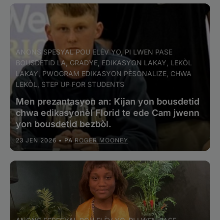
ANONS SPESYAL POU ELÈV YO, PI LWEN PASE
BOUSDETID LA, GRADYE, EDIKASYON LAKAY, LEKÒL
LAKAY, PWOGRAM EDIKASYON PÈSONALIZE, CHWA
LEKÒL, STEP UP FOR STUDENTS
Men prezantasyon an: Kijan yon bousdetid
chwa edikasyonèl Florid te ede Cam jwenn
yon bousdetid bezbòl.
23 JEN 2026
• PA
ROGER MOONEY