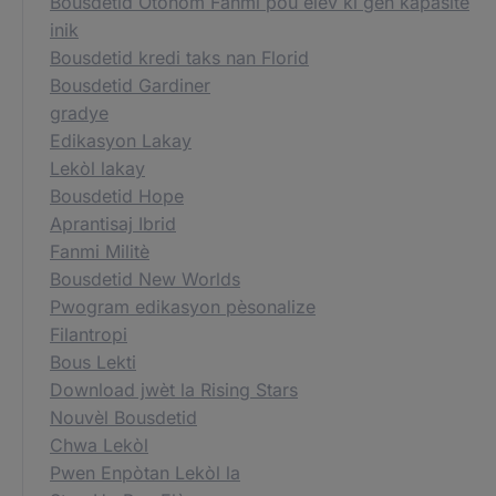
Bousdetid Otonòm Fanmi pou elèv ki gen kapasite
inik
Bousdetid kredi taks nan Florid
Bousdetid Gardiner
gradye
Edikasyon Lakay
Lekòl lakay
Bousdetid Hope
Aprantisaj Ibrid
Fanmi Militè
Bousdetid New Worlds
Pwogram edikasyon pèsonalize
Filantropi
Bous Lekti
Download jwèt la Rising Stars
Nouvèl Bousdetid
Chwa Lekòl
Pwen Enpòtan Lekòl la