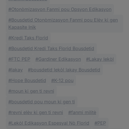
Otonòmizasyon Fanmi pou Opsyon Edikasyon
Bousdetid Otonòmizasyon Fanmi pou Elèv ki gen
Kapasite Inik
Kredi Taks Florid
Bousdetid Kredi Taks Florid Bousdetid
FTC PEP
Gardiner Edikasyon
Lakay lekòl
lakay
bousdetid lekòl lakay Bousdetid
Hope Bousdetid
K-12 pou
moun ki gen ti revni
bousdetid pou moun ki gen ti
revni elèv ki gen ti revni
fanmi militè
Lekòl Edikasyon Espesyal Nò Florid
PEP