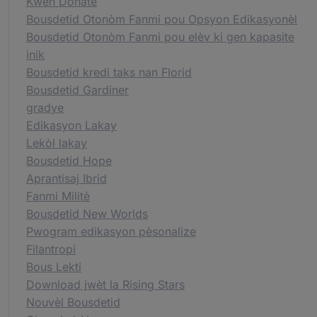
Kwen Donatè
Bousdetid Otonòm Fanmi pou Opsyon Edikasyonèl
Bousdetid Otonòm Fanmi pou elèv ki gen kapasite
inik
Bousdetid kredi taks nan Florid
Bousdetid Gardiner
gradye
Edikasyon Lakay
Lekòl lakay
Bousdetid Hope
Aprantisaj Ibrid
Fanmi Militè
Bousdetid New Worlds
Pwogram edikasyon pèsonalize
Filantropi
Bous Lekti
Download jwèt la Rising Stars
Nouvèl Bousdetid