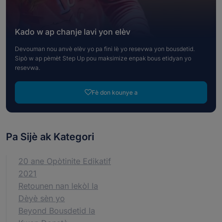
Kado w ap chanje lavi yon elèv
Devouman nou anvè elèv yo pa fini lè yo resevwa yon bousdetid.
Sipò w ap pèmèt Step Up pou maksimize enpak bous etidyan yo
resevwa.
Fè don kounye a
Pa Sijè ak Kategori
20 ane Opòtinite Edikatif
2021
Retounen nan lekòl la
Dèyè sèn yo
Beyond Bousdetid la