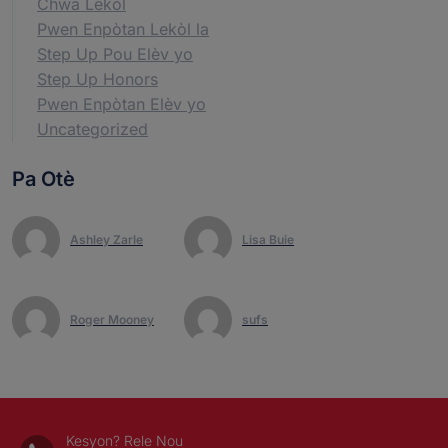
Chwa Lekòl
Pwen Enpòtan Lekòl la
Step Up Pou Elèv yo
Step Up Honors
Pwen Enpòtan Elèv yo
Uncategorized
Pa Otè
Ashley Zarle
Lisa Buie
Roger Mooney
sufs
Kesyon? Rele Nou