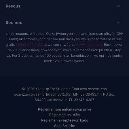
kredi taks pou antrepriz
Bousdetid Lekòl Prive
Koneksyon
Resous
Hope Scholarship - Kredi taks oto
Pwogram Edikasyon Pèsonalize
Lekòl ak Founisè
bay nan espas travay
Rechèch & Rapò
Sou nou
Bousdetid Abilite Inik
Twous Zouti Maketing
yo te planifye bay
NextSteps Blog
New Worlds
Limit responsabilite nou:
Ou ka jwenn yon kopi anrejistreman ofisyèl (CH-
Lekòl Prive
A pwopo de nou
14609) ak enfòmasyon finansye nan divizyon sèvis konsomatè lè w rele
donatè yo avize fon yo
inspireED Blog
Vin Defansè
gratis
1 (800) 435-7352
oswa sou sitwèb yo
www.fdacs.gov
. Enskripsyon
Founisè Sèvis Machann
Rapò anyèl
Deklarasyon dwa donatè yo
pa vle di andòsman, apwobasyon, oswa rekòmandasyon pa eta a. Step
Rezo Alumni
Up For Students mande 100 pousan nan kontribisyon li yo epi li pa kontra
Pwodwi Resous
Gouvènans Règleman
avèk avoka pwofesyonèl.
Sal Nouvèl
Lekòl ak Founisè
Rapò finansye
Jwenn Yon Lekòl
Misyon
Karyè
© 2026. Step Up For Students. Tout dwa rezève. Yon
òganizasyon san bi likratif, 501(c)(3), EIN: 59-3649371 – PO Box
Kontakte
54429, Jacksonville, FL 32245-4367
Règleman sou enfòmasyon prive
Règleman sou sifle
Règleman akseptasyon kado
Sant Sekirite