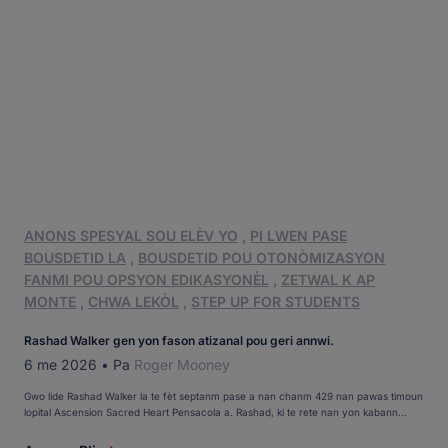
ANONS SPESYAL SOU ELÈV YO
,
PI LWEN PASE
BOUSDETID LA
,
BOUSDETID POU OTONÒMIZASYON
FANMI POU OPSYON EDIKASYONÈL
,
ZETWAL K AP
MONTE
,
CHWA LEKÒL
,
STEP UP FOR STUDENTS
Rashad Walker gen yon fason atizanal pou geri annwi.
6 me 2026
•
Pa
Roger Mooney
Gwo lide Rashad Walker la te fèt septanm pase a nan chanm 429 nan pawas timoun
lopital Ascension Sacred Heart Pensacola a. Rashad, ki te rete nan yon kabann
pandan twa semèn apre yon operasyon pou repare jenou li yo ki te vin enfim, te
anwiye. "Li te anwiye anpil," manman l, Kiteka "Tiki" Walker, te di. Pa gen anpil liv ou