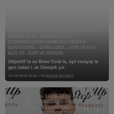
ANONS SPESYAL SOU ELÈV YO
,
PI LWEN PASE
BOUSDETID LA
,
BOUSDETID POU
OTONÒMIZASYON FANMI POU OPSYON
EDIKASYONÈL
,
CHWA LEKÒL
,
STEP UP POU
ELÈV YO
,
STEP UP HONORS
Objektif la se Biwo Oval la, epi vwayaj la
gen ladan l Je Olenpik yo.
24 FEVRIYE 2026
• PA
ROGER MOONEY
ANONS ESPESYAL SOU ELÈV YO
,
PI LWEN PASE
BOUSDETID LA
,
BOUSDETID POU
OTONÒMIZASYON FANMI POU OPSYON
EDIKASYONÈL
,
BOUSDETID POU