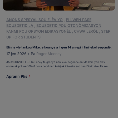
ANONS SPESYAL SOU ELÈV YO
,
PI LWEN PASE
BOUSDETID LA
,
BOUSDETID POU OTONÒMIZASYON
FANMI POU OPSYON EDIKASYONÈL
,
CHWA LEKÒL
,
STEP
UP FOR STUDENTS
Elin te vle tankou Mike, e kounye a li gen 14 an epi li fini lekòl segondè.
17 jen 2026
•
Pa
Roger Mooney
JACKSONVILLE – Elin Facey te gradye nan lekòl segondè an Me kòm yon elèv
onore ak prèske 100 òf bous detid nan kolèj ak inivèsite soti nan Florid rive Alaska.
Epi si sa pa ase enpresyonan, gen sa: Li gen 14 an. Te gen yon gwo soupi nan men
moun ki te asiste gradyasyon Potter's House Christian Academy lè dènye […]
Aprann Plis