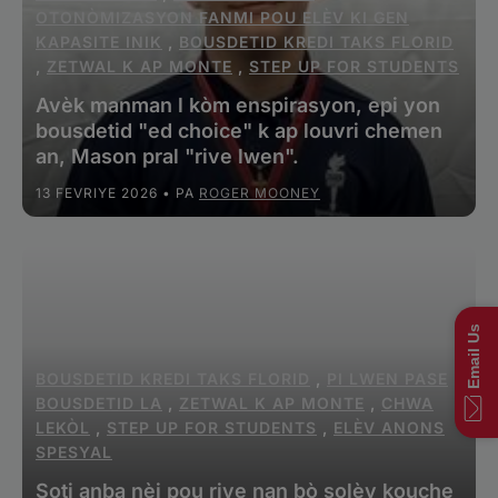
OTONÒMIZASYON FANMI POU ELÈV KI GEN
KAPASITE INIK
,
BOUSDETID KREDI TAKS FLORID
,
ZETWAL K AP MONTE
,
STEP UP FOR STUDENTS
Avèk manman l kòm enspirasyon, epi yon
bousdetid "ed choice" k ap louvri chemen
an, Mason pral "rive lwen".
13 FEVRIYE 2026
• PA
ROGER MOONEY
Email Us
BOUSDETID KREDI TAKS FLORID
,
PI LWEN PASE
BOUSDETID LA
,
ZETWAL K AP MONTE
,
CHWA
LEKÒL
,
STEP UP FOR STUDENTS
,
ELÈV ANONS
SPESYAL
Soti anba nèj pou rive nan bò solèy kouche