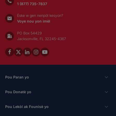
1 (877) 735-7837
Èske w gen nenpòt kesyon?
Voye nou yon imèl
PO Box 54429
Jacksonville, FL 32245-4367
Pou Paran yo
Bousdetid
Pou Donatè yo
Aplike
Fason pou bay
Pou Lekòl ak Founisè yo
Login