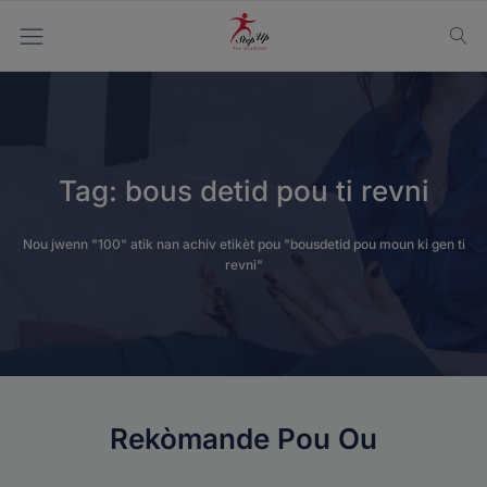
Tag:
bous detid pou ti revni
Nou jwenn "100" atik nan achiv etikèt pou "bousdetid pou moun ki gen ti
revni"
Rekòmande Pou Ou