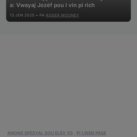
a: Vwayaj Jozèf pou l vin pi rich
13 JEN 2025
• PA
ROGER MOONEY
ANONS SPESYAL SOU ELÈV YO
,
PI LWEN PASE