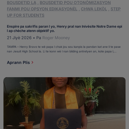
BOUSDETID LA
,
BOUSDETID POU OTONÒMIZASYON
FANMI POU OPSYON EDIKASYONÈL
,
CHWA LEKÒL
,
STEP
UP FOR STUDENTS
Enspire pa sakrifis paran l yo, Henry pral nan Inivèsite Notre Dame epi
l ap chèche atenn objektif yo.
21 Jiyè 2026
•
Pa
Roger Mooney
TAMPA – Henry Bravo te wè papa l chak jou sou kanpis la pandan kat ane li te pase
nan Jesuit High School la. Li te konn wè l nan bilding antretyen an, kote papa l,
Hector Sr., te travay, oubyen nan pati kafeterya a ki te rezève pou moun lekòl la te
anplwaye yo. Yo te konn rankontre nan koulwa oubyen nan chemen pyeton. […]
Aprann Plis