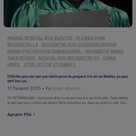
ANONS SPESYAL SOU ELÈV YO
,
PI LWEN PASE
BOUSDETID LA
,
BOUSDETID POU OTONÒMIZASYON
FANMI POU OPSYON EDIKASYONÈL
,
BOUSDETID KREDI
TAKS FLORID
,
NOUVÈL SOU BOUSDETID YO
,
CHWA
LEKÒL
,
STEP UP FOR STUDENTS
Difikilte pou ale nan yon lekòl prive te prepare frè ak sè Mathis yo pou
defi lavi yo.
17 Desanm 2025
•
Pa
Roger Mooney
ST. PETERSBOURG – Yo souvan di lavi a se sa k rive lè w ap fè lòt plan. Tasia Mathis
te gen plan pou l rantre nan Rezèv Marin Ameriken an. Apre sa, grann li, kote Tasia
ak ti frè l Jeremiah t ap viv la, te mouri sibitman akoz konplikasyon yon pwoblèm
ren. “Yo te siyen papye yo, men mwen pa t kapab li yo […]
Aprann Plis