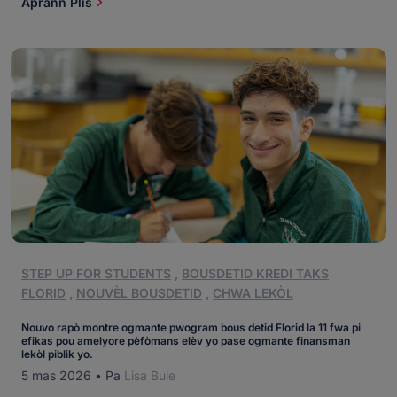
Aprann Plis
ka li, [...]
STEP UP FOR STUDENTS
,
BOUSDETID KREDI TAKS
FLORID
,
NOUVÈL BOUSDETID
,
CHWA LEKÒL
Nouvo rapò montre ogmante pwogram bous detid Florid la 11 fwa pi
efikas pou amelyore pèfòmans elèv yo pase ogmante finansman
lekòl piblik yo.
5 mas 2026
•
Pa
Lisa Buie