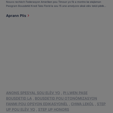
Nouvo rechèch Federasyon Ameriken pou Timoun yo fè a montre ke elajisman
Pwogram Bousdetid Kredi Taks Florid la sou 15 ane amelyore siksè elèv lekòl piblik
yo. Rapò a, pibliye 4 mas pa Patrick Graff, yon ansyen pwofesè lekòl katolik nan
Florid, konpare de etid enpòtan revize pa lòt chèchè sou chak apwòch ki te itilize
Aprann Plis
done Florid: yon etid 2023 sou Pwogram Bousdetid Kredi Taks Florid la sou 15 ane
ak [...]
ANONS SPESYAL SOU ELÈV YO
,
PI LWEN PASE
BOUSDETID LA
,
BOUSDETID POU OTONÒMIZASYON
FANMI POU OPSYON EDIKASYONÈL
,
CHWA LEKÒL
,
STEP
UP POU ELÈV YO
,
STEP UP HONORS