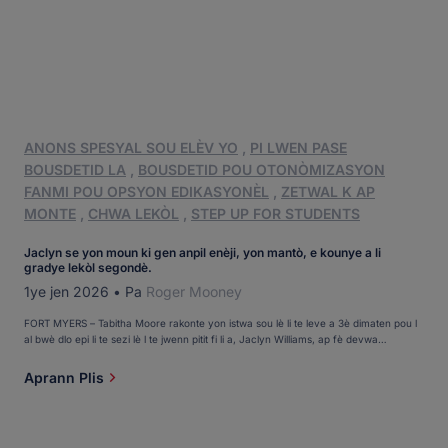
ANONS SPESYAL SOU ELÈV YO
,
PI LWEN PASE
BOUSDETID LA
,
BOUSDETID POU OTONÒMIZASYON
FANMI POU OPSYON EDIKASYONÈL
,
ZETWAL K AP
MONTE
,
CHWA LEKÒL
,
STEP UP FOR STUDENTS
Jaclyn se yon moun ki gen anpil enèji, yon mantò, e kounye a li
gradye lekòl segondè.
1ye jen 2026
•
Pa
Roger Mooney
FORT MYERS – Tabitha Moore rakonte yon istwa sou lè li te leve a 3è dimaten pou l
al bwè dlo epi li te sezi lè l te jwenn pitit fi li a, Jaclyn Williams, ap fè devwa
matematik. Apre sa, li rakonte istwa sou lè li te leve nan maten pou l kòmanse
jounen l epi li te jwenn Jaclyn ap fè devwa matematik. Ki sa […]
Aprann Plis