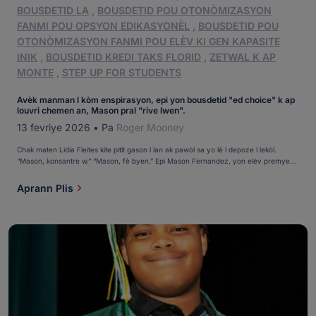
BOUSDETID LA
,
BOUSDETID POU OTONÒMIZASYON
FANMI POU OPSYON EDIKASYONÈL
,
BOUSDETID POU
OTONÒMIZASYON FANMI POU ELÈV KI GEN KAPASITE
INIK
,
BOUSDETID KREDI TAKS FLORID
,
ZETWAL K AP
MONTE
,
STEP UP FOR STUDENTS
Avèk manman l kòm enspirasyon, epi yon bousdetid "ed choice" k ap
louvri chemen an, Mason pral "rive lwen".
13 fevriye 2026
•
Pa
Roger Mooney
Chak maten Lidia Fleites kite pitit gason l lan ak pawòl sa yo lè l depoze l lekòl.
“Mason, konsantre w.” “Mason, fè byen.” Epi Mason Fernandez, yon elèv premye
ane nan Monsignor Edward Pace High School nan Miami, soti nan machin nan epi li
fè egzakteman sa. Mason, 15 an, se yon zetwal akademik depi premye ane, […]
Aprann Plis