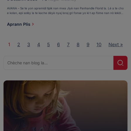
AVANA – Se te yon apremidi tipik nan mwa Jiyè nan Panhandle Florid la. Lè a te cho
e kolan, epi solèy la te kache dèyè nyaj loraj gri fonse yo ki t ap fòme nan nò lekòl
Robert F. Munroe Day School nan Avana. Yon ti van cho te leve, sa ki te anonse
tanpèt ki t ap pwoche nan fen jounen an. Elèv ki te kouri ale vini pi bonè […]
Aprann Plis
1
2
3
4
5
6
7
8
9
10
Next »
Chèche
Chèc
pou: