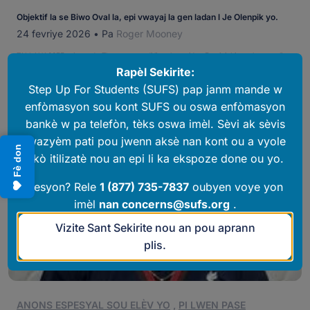
Objektif la se Biwo Oval la, epi vwayaj la gen ladan l Je Olenpik yo.
24 fevriye 2026
•
Pa
Roger Mooney
TALLAHASSEE – Amanda Thompson te di li pral prezidan Etazini. Li pa vle oswa li
espere vin prezidan men li pral vin prezidan. Menm jan li pral avoka jeneral Florid,
Rapèl Sekirite:
gouvènè Florid, ak avoka jeneral Etazini anvan li rive nan Biwo Oval la. “Se plan an,”
Step Up For Students (SUFS) pap janm mande w
li te di. […]
Aprann Plis
enfòmasyon sou kont SUFS ou oswa enfòmasyon
bankè w pa telefòn, tèks oswa imèl. Sèvi ak sèvis
twazyèm pati pou jwenn aksè nan kont ou a vyole
Fè don
akò itilizatè nou an epi li ka ekspoze done ou yo.
Kesyon? Rele
1 (877) 735-7837
oubyen voye yon
imèl
nan
concerns@sufs.org
.
Vizite Sant Sekirite nou an pou aprann
plis.
ANONS ESPESYAL SOU ELÈV YO
,
PI LWEN PASE