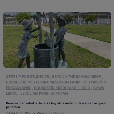
sonje, li te vle parèt [...]
STEP UP FOR STUDENTS
,
BEYOND THE SCHOLARSHIP
,
BOUSDETID POU OTONÒMIZASYON FANMI POU OPSYON
EDIKASYONÈL
,
BOUSDETID KREDI TAKS FLORID
,
CHWA
LEKÒL
,
LEKÒL AN PWEN ENPÒTAN
Poukisa pran retrèt ou lè ou ka bay alma mater ou lavi epi sove l pou l
pa fèmen?
5 Desanm 2025
•
Pa
Roger Mooney