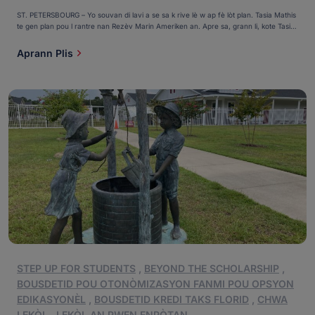
ST. PETERSBOURG – Yo souvan di lavi a se sa k rive lè w ap fè lòt plan. Tasia Mathis
te gen plan pou l rantre nan Rezèv Marin Ameriken an. Apre sa, grann li, kote Tasia
ak ti frè l Jeremiah t ap viv la, te mouri sibitman akoz konplikasyon yon pwoblèm
ren. “Yo te siyen papye yo, men mwen pa t kapab li yo […]
Aprann Plis
STEP UP FOR STUDENTS
,
BEYOND THE SCHOLARSHIP
,
BOUSDETID POU OTONÒMIZASYON FANMI POU OPSYON
EDIKASYONÈL
,
BOUSDETID KREDI TAKS FLORID
,
CHWA
LEKÒL
,
LEKÒL AN PWEN ENPÒTAN