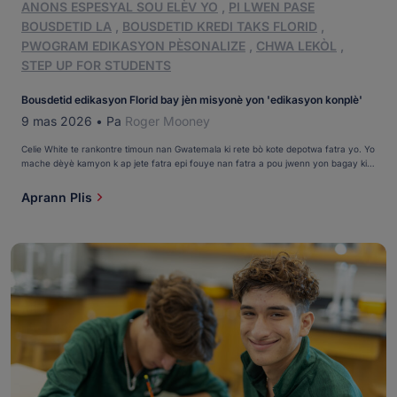
ANONS ESPESYAL SOU ELÈV YO
,
PI LWEN PASE
BOUSDETID LA
,
BOUSDETID KREDI TAKS FLORID
,
PWOGRAM EDIKASYON PÈSONALIZE
,
CHWA LEKÒL
,
STEP UP FOR STUDENTS
Bousdetid edikasyon Florid bay jèn misyonè yon 'edikasyon konplè'
9 mas 2026
•
Pa
Roger Mooney
Celie White te rankontre timoun nan Gwatemala ki rete bò kote depotwa fatra yo. Yo
mache dèyè kamyon k ap jete fatra epi fouye nan fatra a pou jwenn yon bagay ki
gen valè yo ka echanje pou manje. Kay yo se ti kay ki fèt ak fatra. Yo antoure ak
salte ak maladi. Pa gen anpil espwa pou yo chape [...]
Aprann Plis