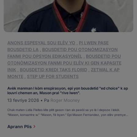
ANONS ESPESYAL SOU ELÈV YO
,
PI LWEN PASE
BOUSDETID LA
,
BOUSDETID POU OTONÒMIZASYON
FANMI POU OPSYON EDIKASYONÈL
,
BOUSDETID POU
OTONÒMIZASYON FANMI POU ELÈV KI GEN KAPASITE
INIK
,
BOUSDETID KREDI TAKS FLORID
,
ZETWAL K AP
MONTE
,
STEP UP FOR STUDENTS
Avèk manman l kòm enspirasyon, epi yon bousdetid "ed choice" k ap
louvri chemen an, Mason pral "rive lwen".
13 fevriye 2026
•
Pa
Roger Mooney
Chak maten Lidia Fleites kite pitit gason l lan ak pawòl sa yo lè l depoze l lekòl.
“Mason, konsantre w.” “Mason, fè byen.” Epi Mason Fernandez, yon elèv premye
ane nan Monsignor Edward Pace High School nan Miami, soti nan machin nan epi li
fè egzakteman sa. Mason, 15 an, se yon zetwal akademik depi premye ane, […]
Aprann Plis