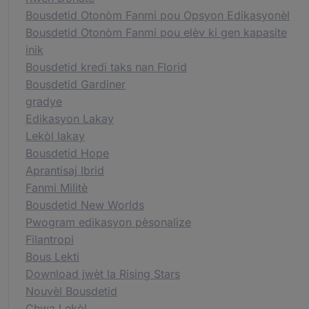
Bousdetid Otonòm Fanmi pou Opsyon Edikasyonèl
Bousdetid Otonòm Fanmi pou elèv ki gen kapasite
inik
Bousdetid kredi taks nan Florid
Bousdetid Gardiner
gradye
Edikasyon Lakay
Lekòl lakay
Bousdetid Hope
Aprantisaj Ibrid
Fanmi Militè
Bousdetid New Worlds
Pwogram edikasyon pèsonalize
Filantropi
Bous Lekti
Download jwèt la Rising Stars
Nouvèl Bousdetid
Chwa Lekòl