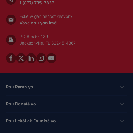
1 (877) 735-7837
Èske w gen nenpòt kesyon?
Voye nou yon imèl
PO Box 54429
Jacksonville, FL 32245-4367
Pou Paran yo
Bousdetid
Pou Donatè yo
Aplike
Fason pou bay
Pou Lekòl ak Founisè yo
Login
kredi taks pou antrepriz