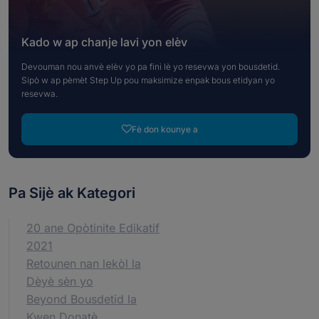
Kado w ap chanje lavi yon elèv
Devouman nou anvè elèv yo pa fini lè yo resevwa yon bousdetid.
Sipò w ap pèmèt Step Up pou maksimize enpak bous etidyan yo
resevwa.
Fè don kounye a
Pa Sijè ak Kategori
20 ane Opòtinite Edikatif
2021
Retounen nan lekòl la
Dèyè sèn yo
Beyond Bousdetid la
Kwen Donatè