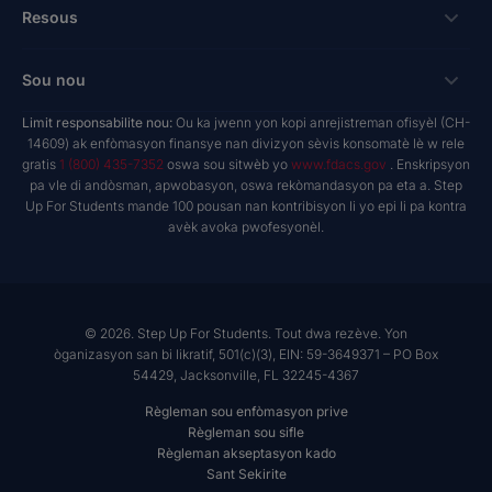
Bousdetid Lekòl Prive
Koneksyon
Resous
Hope Scholarship - Kredi taks oto
Pwogram Edikasyon Pèsonalize
Lekòl ak Founisè
bay nan espas travay
Rechèch & Rapò
Sou nou
Bousdetid Abilite Inik
Twous Zouti Maketing
yo te planifye bay
NextSteps Blog
New Worlds
Limit responsabilite nou:
Ou ka jwenn yon kopi anrejistreman ofisyèl (CH-
Lekòl Prive
A pwopo de nou
14609) ak enfòmasyon finansye nan divizyon sèvis konsomatè lè w rele
donatè yo avize fon yo
inspireED Blog
Vin Defansè
gratis
1 (800) 435-7352
oswa sou sitwèb yo
www.fdacs.gov
. Enskripsyon
Founisè Sèvis Machann
Rapò anyèl
Deklarasyon dwa donatè yo
pa vle di andòsman, apwobasyon, oswa rekòmandasyon pa eta a. Step
Rezo Alumni
Up For Students mande 100 pousan nan kontribisyon li yo epi li pa kontra
Pwodwi Resous
Gouvènans Règleman
avèk avoka pwofesyonèl.
Sal Nouvèl
Lekòl ak Founisè
Rapò finansye
Jwenn Yon Lekòl
Misyon
Karyè
© 2026. Step Up For Students. Tout dwa rezève. Yon
òganizasyon san bi likratif, 501(c)(3), EIN: 59-3649371 – PO Box
Kontakte
54429, Jacksonville, FL 32245-4367
Règleman sou enfòmasyon prive
Règleman sou sifle
Règleman akseptasyon kado
Sant Sekirite