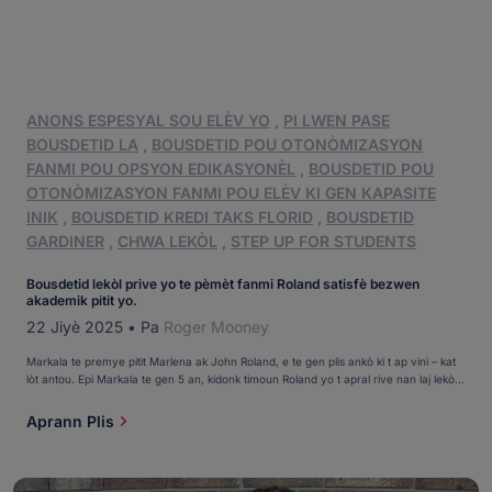
ANONS ESPESYAL SOU ELÈV YO
,
PI LWEN PASE
BOUSDETID LA
,
BOUSDETID POU OTONÒMIZASYON
FANMI POU OPSYON EDIKASYONÈL
,
BOUSDETID POU
OTONÒMIZASYON FANMI POU ELÈV KI GEN KAPASITE
INIK
,
BOUSDETID KREDI TAKS FLORID
,
BOUSDETID
GARDINER
,
CHWA LEKÒL
,
STEP UP FOR STUDENTS
Bousdetid lekòl prive yo te pèmèt fanmi Roland satisfè bezwen
akademik pitit yo.
22 Jiyè 2025
•
Pa
Roger Mooney
Markala te premye pitit Marlena ak John Roland, e te gen plis ankò ki t ap vini – kat
lòt antou. Epi Markala te gen 5 an, kidonk timoun Roland yo t apral rive nan laj lekòl
byen vit youn apre lòt. Sa te prezante yon dilèm. “Nou te vle timoun nou yo nan
lekòl prive, men nou pa t gen lajan,” Marlena te di. Men te gen espwa. Ane a te […]
Aprann Plis