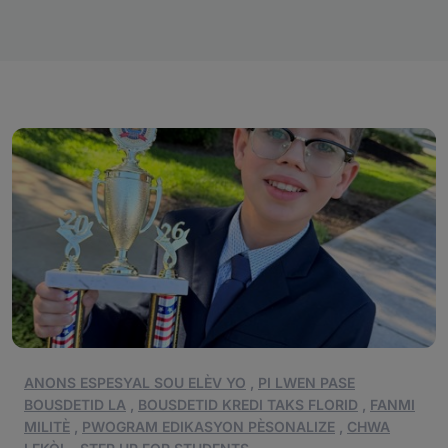
ANONS ESPESYAL SOU ELÈV YO
,
PI LWEN PASE
BOUSDETID LA
,
BOUSDETID KREDI TAKS FLORID
,
FANMI
MILITÈ
,
PWOGRAM EDIKASYON PÈSONALIZE
,
CHWA