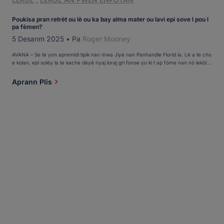
Poukisa pran retrèt ou lè ou ka bay alma mater ou lavi epi sove l pou l
pa fèmen?
5 Desanm 2025
•
Pa
Roger Mooney
AVANA – Se te yon apremidi tipik nan mwa Jiyè nan Panhandle Florid la. Lè a te cho
e kolan, epi solèy la te kache dèyè nyaj loraj gri fonse yo ki t ap fòme nan nò lekòl
Robert F. Munroe Day School nan Avana. Yon ti van cho te leve, sa ki te anonse
tanpèt ki t ap pwoche nan fen jounen an. Elèv ki te kouri ale vini pi bonè […]
Aprann Plis