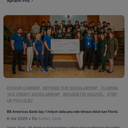
Aprann Plis
DONOR CORNER
,
BEYOND THE SCHOLARSHIP
,
FLORIDA
TAX CREDIT SCHOLARSHIP
,
BOUSDETID NOUVÈL
,
STEP
UP POU ELÈV
BB Americas Bank bay 1 milyon dola pou ede timoun lekòl nan Florid.
6 me 2025
•
Pa
Ashley Zarle
Tampa, Florid – BB Americas Bank kontribye 1 milyon dola nan Pwogram Bousdetid