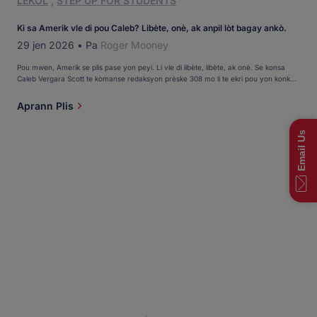
LEKÒL
,
STEP UP FOR STUDENTS
Ki sa Amerik vle di pou Caleb? Libète, onè, ak anpil lòt bagay ankò.
29 jen 2026
•
Pa
Roger Mooney
Pou mwen, Amerik se plis pase yon peyi. Li vle di libète, libète, ak onè. Se konsa
Caleb Vergara Scott te kòmanse redaksyon prèske 308 mo li te ekri pou yon konkou
ki te selebre 250yèm anivèsè Etazini. Sijè a: Kisa Amerik vle di pou li? Li te rezime l
ak tit li a: Amerik la […]
Aprann Plis
Email Us