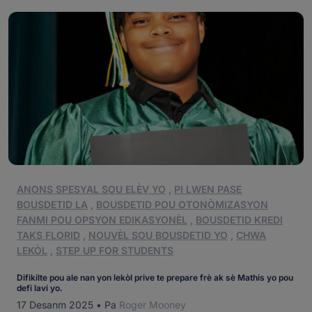
ANONS SPESYAL SOU ELÈV YO
,
PI LWEN PASE
BOUSDETID LA
,
BOUSDETID POU OTONÒMIZASYON
FANMI POU OPSYON EDIKASYONÈL
,
BOUSDETID KREDI
TAKS FLORID
,
NOUVÈL SOU BOUSDETID YO
,
CHWA
LEKÒL
,
STEP UP FOR STUDENTS
Difikilte pou ale nan yon lekòl prive te prepare frè ak sè Mathis yo pou
defi lavi yo.
17 Desanm 2025
•
Pa
Roger Mooney