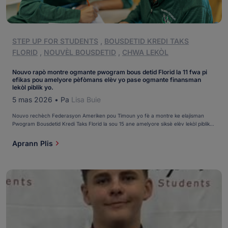
STEP UP FOR STUDENTS
,
BOUSDETID KREDI TAKS
FLORID
,
NOUVÈL BOUSDETID
,
CHWA LEKÒL
Nouvo rapò montre ogmante pwogram bous detid Florid la 11 fwa pi
efikas pou amelyore pèfòmans elèv yo pase ogmante finansman
lekòl piblik yo.
5 mas 2026
•
Pa
Lisa Buie
Nouvo rechèch Federasyon Ameriken pou Timoun yo fè a montre ke elajisman
Pwogram Bousdetid Kredi Taks Florid la sou 15 ane amelyore siksè elèv lekòl piblik
yo. Rapò a, pibliye 4 mas pa Patrick Graff, yon ansyen pwofesè lekòl katolik nan
Florid, konpare de etid enpòtan revize pa lòt chèchè sou chak apwòch ki te itilize
Aprann Plis
done Florid: yon etid 2023 sou Pwogram Bousdetid Kredi Taks Florid la sou 15 ane
ak [...]