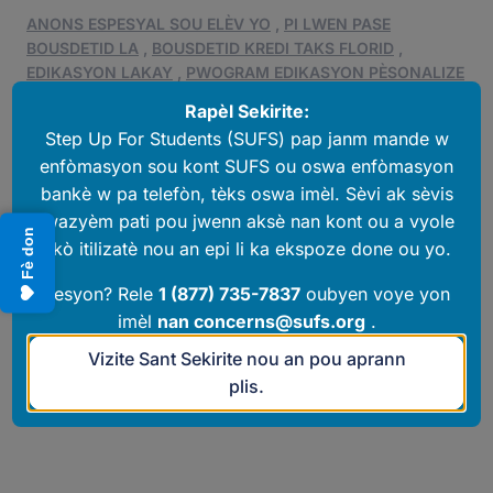
ANONS ESPESYAL SOU ELÈV YO
,
PI LWEN PASE
BOUSDETID LA
,
BOUSDETID KREDI TAKS FLORID
,
EDIKASYON LAKAY
,
PWOGRAM EDIKASYON PÈSONALIZE
,
CHWA LEKÒL
,
STEP UP FOR STUDENTS
Rapèl Sekirite:
Step Up For Students (SUFS) pap janm mande w
Bousdetid Ed Choice ede etidyan-atlèt navige nan mond Non, Imaj, ak
Resanblans.
enfòmasyon sou kont SUFS ou oswa enfòmasyon
17 novanm 2025
•
Pa
Roger Mooney
bankè w pa telefòn, tèks oswa imèl. Sèvi ak sèvis
CLEARWATER, Florid – Yon chèk fèk rive nan lapòs pou Landon Green,
twazyèm pati pou jwenn aksè nan kont ou a vyole
Fè don
konpansasyon li pou de zèdtan li te pase ap siyen kat bezbòl tèt li yon jou ete pase
akò itilizatè nou an epi li ka ekspoze done ou yo.
a. Li te siyen 2,000 kat epi li te resevwa $1 pou chak siyati. Sa se yon bon jou
peman pou nenpòt moun, sitou yon elèv lekòl segondè 17 an ki […]
Aprann Plis
Kesyon? Rele
1 (877) 735-7837
oubyen voye yon
imèl
nan
concerns@sufs.org
.
Vizite Sant Sekirite nou an pou aprann
plis.