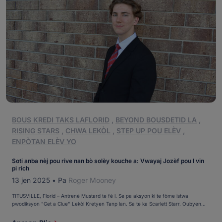
BOUS KREDI TAKS LAFLORID
,
BEYOND BOUSDETID LA
,
RISING STARS
,
CHWA LEKÒL
,
STEP UP POU ELÈV
,
ENPÒTAN ELÈV YO
Soti anba nèj pou rive nan bò solèy kouche a: Vwayaj Jozèf pou l vin
pi rich
13 jen 2025
•
Pa
Roger Mooney
TITUSVILLE, Florid – Antrenè Mustard te fè l. Se pa aksyon ki te fòme istwa
pwodiksyon "Get a Clue" Lekòl Kretyen Tanp lan. Sa te ka Scarlett Starr. Oubyen
non. Pyès teyat la se yon mistè. Sou sifas la, Antrenè Mustard te ede rezoud mistè
a. Men te gen yon lòt bagay ki t ap pase ak Antrenè a, epi li […]