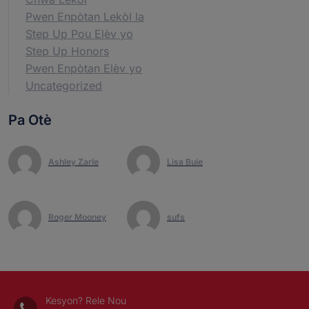
Pwen Enpòtan Lekòl la
Step Up Pou Elèv yo
Step Up Honors
Pwen Enpòtan Elèv yo
Uncategorized
Pa Otè
Ashley Zarle
Lisa Buie
Roger Mooney
sufs
Kesyon? Rele Nou