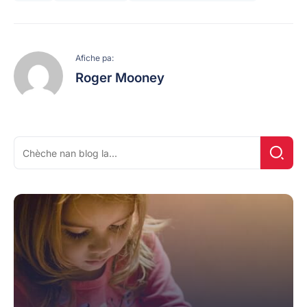
Afiche pa:
Roger Mooney
Chèche
Chèch
pou: