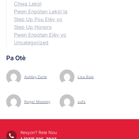
Chwa Lekòl
Pwen Enpòtan Lekòl la
Step Up Pou Elèv yo
Step Up Honors
Pwen Enpòtan Elèv yo
Uncategorized
Pa Otè
Ashley Zarle
Lisa Buie
Roger Mooney
sufs
Kesyon? Rele Nou