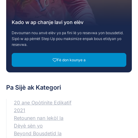
Kado w ap chanje lavi yon elèv
Devouman nou anvè elèv yo pa fini lè yo resevwa yon bousdetid.
Sipò w ap pèmèt Step Up pou maksimize enpak bous etidyan yo
resevwa.
Fè don kounye a
Pa Sijè ak Kategori
20 ane Opòtinite Edikatif
2021
Retounen nan lekòl la
Dèyè sèn yo
Beyond Bousdetid la