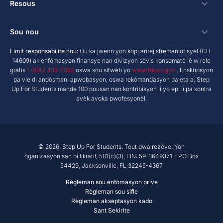
Bousdetid Lekòl Prive
Koneksyon
Resous
Hope Scholarship - Kredi taks oto
Pwogram Edikasyon Pèsonalize
Lekòl ak Founisè
bay nan espas travay
Rechèch & Rapò
Sou nou
Bousdetid Abilite Inik
Twous Zouti Maketing
yo te planifye bay
NextSteps Blog
New Worlds
Limit responsabilite nou:
Ou ka jwenn yon kopi anrejistreman ofisyèl (CH-
Lekòl Prive
A pwopo de nou
14609) ak enfòmasyon finansye nan divizyon sèvis konsomatè lè w rele
donatè yo avize fon yo
inspireED Blog
Vin Defansè
gratis
1 (800) 435-7352
oswa sou sitwèb yo
www.fdacs.gov
. Enskripsyon
Founisè Sèvis Machann
Rapò anyèl
Deklarasyon dwa donatè yo
pa vle di andòsman, apwobasyon, oswa rekòmandasyon pa eta a. Step
Rezo Alumni
Up For Students mande 100 pousan nan kontribisyon li yo epi li pa kontra
Pwodwi Resous
Gouvènans Règleman
avèk avoka pwofesyonèl.
Sal Nouvèl
Lekòl ak Founisè
Rapò finansye
Jwenn Yon Lekòl
Misyon
Karyè
© 2026. Step Up For Students. Tout dwa rezève. Yon
òganizasyon san bi likratif, 501(c)(3), EIN: 59-3649371 – PO Box
Kontakte
54429, Jacksonville, FL 32245-4367
Règleman sou enfòmasyon prive
Règleman sou sifle
Règleman akseptasyon kado
Sant Sekirite