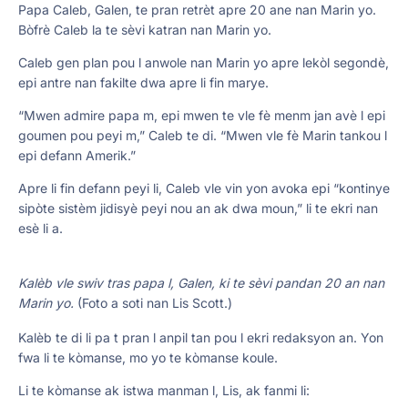
Papa Caleb, Galen, te pran retrèt apre 20 ane nan Marin yo.
Bòfrè Caleb la te sèvi katran nan Marin yo.
Caleb gen plan pou l anwole nan Marin yo apre lekòl segondè,
epi antre nan fakilte dwa apre li fin marye.
“Mwen admire papa m, epi mwen te vle fè menm jan avè l epi
goumen pou peyi m,” Caleb te di. “Mwen vle fè Marin tankou l
epi defann Amerik.”
Apre li fin defann peyi li, Caleb vle vin yon avoka epi “kontinye
sipòte sistèm jidisyè peyi nou an ak dwa moun,” li te ekri nan
esè li a.
Kalèb vle swiv tras papa l, Galen, ki te sèvi pandan 20 an nan
Marin yo.
(Foto a soti nan Lis Scott.)
Kalèb te di li pa t pran l anpil tan pou l ekri redaksyon an. Yon
fwa li te kòmanse, mo yo te kòmanse koule.
Li te kòmanse ak istwa manman l, Lis, ak fanmi li: