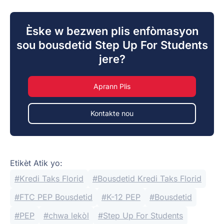
Èske w bezwen plis enfòmasyon
sou bousdetid Step Up For Students
jere?
Aprann Plis
Kontakte nou
Etikèt Atik yo:
Kredi Taks Florid
Bousdetid Kredi Taks Florid
FTC PEP Bousdetid
K-12 PEP
Bousdetid
PEP
chwa lekòl
Step Up For Students