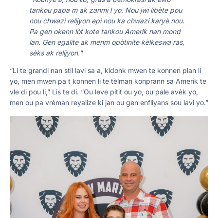
tankou papa m ak zanmi l yo. Nou jwi libète pou
nou chwazi relijyon epi nou ka chwazi karyè nou.
Pa gen okenn lòt kote tankou Amerik nan mond
lan. Gen egalite ak menm opòtinite kèlkeswa ras,
sèks ak relijyon."
“Li te grandi nan stil lavi sa a, kidonk mwen te konnen plan li
yo, men mwen pa t konnen li te tèlman konprann sa Amerik te
vle di pou li,” Lis te di. “Ou leve pitit ou yo, ou pale avèk yo,
men ou pa vrèman reyalize ki jan ou gen enfliyans sou lavi yo.”