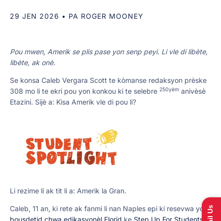
29 JEN 2026
• PA
ROGER MOONEY
Pou mwen, Amerik se plis pase yon senp peyi. Li vle di libète,
libète, ak onè.
Se konsa Caleb Vergara Scott te kòmanse redaksyon prèske
250yèm
308 mo li te ekri pou yon konkou ki te selebre
anivèsè
Etazini. Sijè a: Kisa Amerik vle di pou li?
Li rezime li ak tit li a: Amerik la Gran.
Caleb, 11 an, ki rete ak fanmi li nan Naples epi ki resevwa yon
Email Us
bousdetid chwa edikasyonèl Florid
ke
Step Up For Students