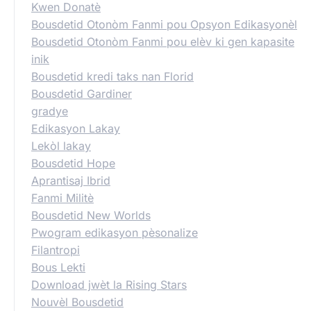
Kwen Donatè
Bousdetid Otonòm Fanmi pou Opsyon Edikasyonèl
Bousdetid Otonòm Fanmi pou elèv ki gen kapasite
inik
Bousdetid kredi taks nan Florid
Bousdetid Gardiner
gradye
Edikasyon Lakay
Lekòl lakay
Bousdetid Hope
Aprantisaj Ibrid
Fanmi Militè
Bousdetid New Worlds
Pwogram edikasyon pèsonalize
Filantropi
Bous Lekti
Download jwèt la Rising Stars
Nouvèl Bousdetid