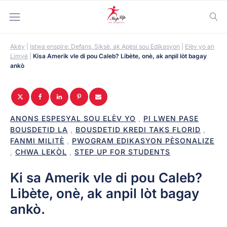
Akèy
|
Istwa enspire: Defans, Siksè, ak Apèsi sou Edikasyon
|
Elèv yo an
Limyè
|
Kisa Amerik vle di pou Caleb? Libète, onè, ak anpil lòt bagay
ankò
ANONS ESPESYAL SOU ELÈV YO
,
PI LWEN PASE
BOUSDETID LA
,
BOUSDETID KREDI TAKS FLORID
,
FANMI MILITÈ
,
PWOGRAM EDIKASYON PÈSONALIZE
,
CHWA LEKÒL
,
STEP UP FOR STUDENTS
Ki sa Amerik vle di pou Caleb?
Libète, onè, ak anpil lòt bagay
ankò.