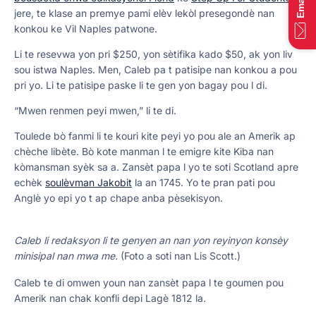
jere, te klase an premye pami elèv lekòl presegondè nan
konkou ke Vil Naples patwone.
Li te resevwa yon pri $250, yon sètifika kado $50, ak yon liv
sou istwa Naples. Men, Caleb pa t patisipe nan konkou a pou
pri yo. Li te patisipe paske li te gen yon bagay pou l di.
“Mwen renmen peyi mwen,” li te di.
Toulede bò fanmi li te kouri kite peyi yo pou ale an Amerik ap
chèche libète. Bò kote manman l te emigre kite Kiba nan
kòmansman syèk sa a. Zansèt papa l yo te soti Scotland apre
echèk
soulèvman Jakobit
la an 1745. Yo te pran pati pou
Anglè yo epi yo t ap chape anba pèsekisyon.
Caleb li redaksyon li te genyen an nan yon reyinyon konsèy
minisipal nan mwa me.
(Foto a soti nan Lis Scott.)
Caleb te di omwen youn nan zansèt papa l te goumen pou
Amerik nan chak konfli depi Lagè 1812 la.