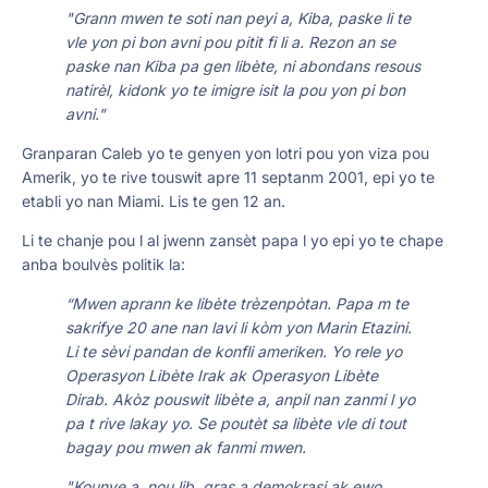
"Grann mwen te soti nan peyi a, Kiba, paske li te
vle yon pi bon avni pou pitit fi li a. Rezon an se
paske nan Kiba pa gen libète, ni abondans resous
natirèl, kidonk yo te imigre isit la pou yon pi bon
avni."
Granparan Caleb yo te genyen yon lotri pou yon viza pou
Amerik, yo te rive touswit apre 11 septanm 2001, epi yo te
etabli yo nan Miami. Lis te gen 12 an.
Li te chanje pou l al jwenn zansèt papa l yo epi yo te chape
anba boulvès politik la:
“Mwen aprann ke libète trèzenpòtan. Papa m te
sakrifye 20 ane nan lavi li kòm yon Marin Etazini.
Li te sèvi pandan de konfli ameriken. Yo rele yo
Operasyon Libète Irak ak Operasyon Libète
Dirab. Akòz pouswit libète a, anpil nan zanmi l yo
pa t rive lakay yo. Se poutèt sa libète vle di tout
bagay pou mwen ak fanmi mwen.
"Kounye a, nou lib, gras a demokrasi ak ewo