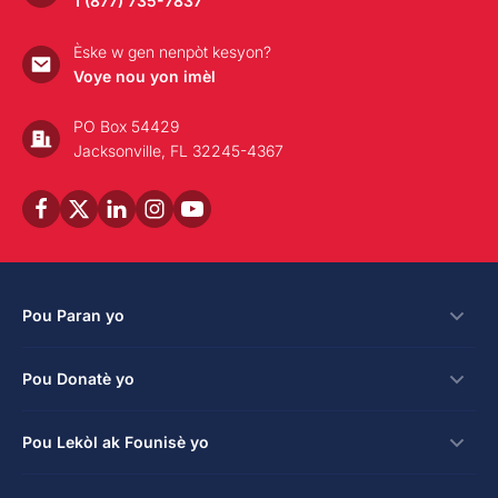
1 (877) 735-7837
Èske w gen nenpòt kesyon?
Voye nou yon imèl
PO Box 54429
Jacksonville, FL 32245-4367
Pou Paran yo
Bousdetid
Pou Donatè yo
Aplike
Fason pou bay
Pou Lekòl ak Founisè yo
Login
kredi taks pou antrepriz