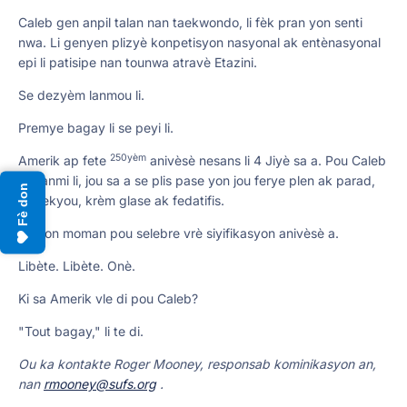
Caleb gen anpil talan nan taekwondo, li fèk pran yon senti
nwa. Li genyen plizyè konpetisyon nasyonal ak entènasyonal
epi li patisipe nan tounwa atravè Etazini.
Se dezyèm lanmou li.
Premye bagay li se peyi li.
250yèm
Amerik ap fete
anivèsè nesans li 4 Jiyè sa a. Pou Caleb
ak fanmi li, jou sa a se plis pase yon jou ferye plen ak parad,
Fè don
babekyou, krèm glase ak fedatifis.
Se yon moman pou selebre vrè siyifikasyon anivèsè a.
Libète. Libète. Onè.
Ki sa Amerik vle di pou Caleb?
"Tout bagay," li te di.
Ou ka kontakte Roger Mooney, responsab kominikasyon an,
nan
rmooney@sufs.org
.