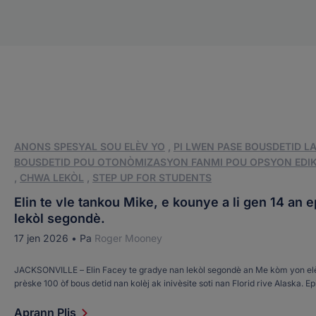
ANONS SPESYAL SOU ELÈV YO
,
PI LWEN PASE BOUSDETID L
BOUSDETID POU OTONÒMIZASYON FANMI POU OPSYON EDI
,
CHWA LEKÒL
,
STEP UP FOR STUDENTS
Elin te vle tankou Mike, e kounye a li gen 14 an epi
lekòl segondè.
17 jen 2026
•
Pa
Roger Mooney
JACKSONVILLE – Elin Facey te gradye nan lekòl segondè an Me kòm yon el
prèske 100 òf bous detid nan kolèj ak inivèsite soti nan Florid rive Alaska. Ep
enpresyonan, gen sa: Li gen 14 an. Te gen yon gwo soupi nan men moun ki te
gradyasyon Potter's House Christian Academy lè dènye […]
Aprann Plis