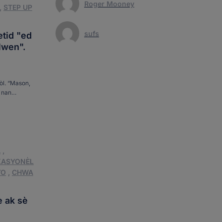
Roger Mooney
,
STEP UP
sufs
tid "ed
lwen".
kòl. “Mason,
 nan
è
]
A
,
KASYONÈL
YO
,
CHWA
è ak sè