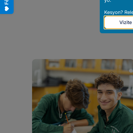
yo.
Kesyon? Rel
Vizite