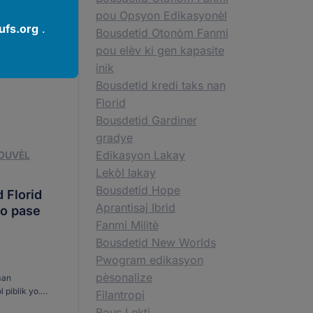
nnwi.
pou Opsyon Edikasyonèl
fs.org
.
Bousdetid Otonòm Fanmi
pou elèv ki gen kapasite
s timoun
inik
bann pandan
Bousdetid kredi taks nan
ye. "Li te
...]
Florid
Bousdetid Gardiner
gradye
Edikasyon Lakay
OUVÈL
Lekòl lakay
Bousdetid Hope
 Florid
Aprantisaj Ibrid
yo pase
Fanmi Militè
Bousdetid New Worlds
Pwogram edikasyon
pèsonalize
man
 piblik yo.
Filantropi
 Florid,
Bous Lekti