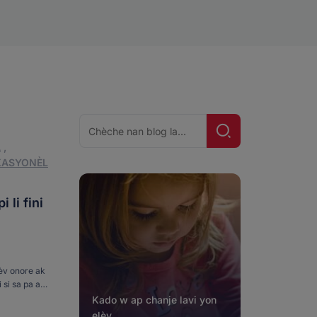
Chèche
Chèche!
pou:
A
,
KASYONÈL
 li fini
èv onore ak
i si sa pa ase
 asiste
Kado w ap chanje lavi yon
elèv