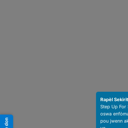
Rapèl Sekiri
Step Up For
oswa enfòmas
Fè don
pou jwenn ak