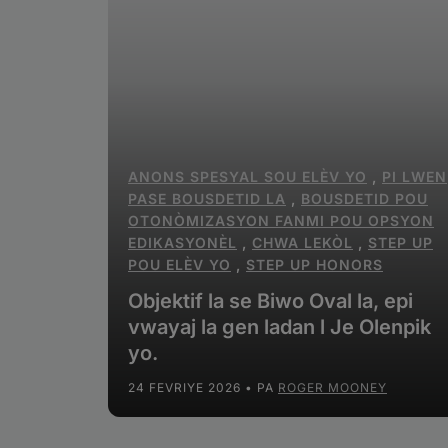
ANONS SPESYAL SOU ELÈV YO
,
PI LWEN
PASE BOUSDETID LA
,
BOUSDETID POU
OTONÒMIZASYON FANMI POU OPSYON
EDIKASYONÈL
,
CHWA LEKÒL
,
STEP UP
POU ELÈV YO
,
STEP UP HONORS
Objektif la se Biwo Oval la, epi
vwayaj la gen ladan l Je Olenpik
yo.
24 FEVRIYE 2026
• PA
ROGER MOONEY