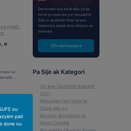
Devouman nou anvè elèv yo pa
fini lè yo resevwa yon bousdetid.
Sipò w ap pèmèt Step Up pou
A
,
maksimize enpak bous etidyan yo
KASYONÈL
resevwa.
TS
, e
Fè don kounye a
Pa Sijè ak Kategori
n pou l al
atematik.
i li te jwenn
20 ane Opòtinite Edikatif
2021
Retounen nan lekòl la
Dèyè sèn yo
 SUFS ou
A
,
Beyond Bousdetid la
azyèm pati
KASYONÈL
Kwen Donatè
ze done ou
TS
Bousdetid Otonòm Fanmi