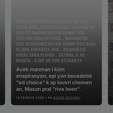
ANONS ESPESYAL SOU ELÈV YO
,
PI
LWEN PASE BOUSDETID LA
,
BOUSDETID
POU OTONÒMIZASYON FANMI POU
OPSYON EDIKASYONÈL
,
BOUSDETID
POU OTONÒMIZASYON FANMI POU ELÈV
KI GEN KAPASITE INIK
,
BOUSDETID
KREDI TAKS FLORID
,
ZETWAL K AP
MONTE
,
STEP UP FOR STUDENTS
Avèk manman l kòm
enspirasyon, epi yon bousdetid
"ed choice" k ap louvri chemen
an, Mason pral "rive lwen".
13 FEVRIYE 2026
• PA
ROGER MOONEY