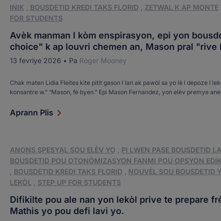
INIK
,
BOUSDETID KREDI TAKS FLORID
,
ZETWAL K AP MONTE
FOR STUDENTS
Avèk manman l kòm enspirasyon, epi yon bousde
choice" k ap louvri chemen an, Mason pral "rive 
13 fevriye 2026
•
Pa
Roger Mooney
Chak maten Lidia Fleites kite pitit gason l lan ak pawòl sa yo lè l depoze l le
konsantre w.” “Mason, fè byen.” Epi Mason Fernandez, yon elèv premye ane
Monsignor Edward Pace High School nan Miami, soti nan machin nan epi li f
egzakteman sa. Mason, 15 an, se yon zetwal akademik depi premye ane, […
Aprann Plis
ANONS SPESYAL SOU ELÈV YO
,
PI LWEN PASE BOUSDETID L
BOUSDETID POU OTONÒMIZASYON FANMI POU OPSYON EDI
,
BOUSDETID KREDI TAKS FLORID
,
NOUVÈL SOU BOUSDETID 
LEKÒL
,
STEP UP FOR STUDENTS
Difikilte pou ale nan yon lekòl prive te prepare fr
Mathis yo pou defi lavi yo.