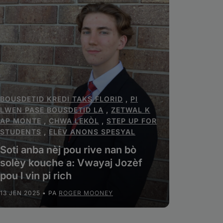
BOUSDETID KREDI TAKS FLORID
,
PI
LWEN PASE BOUSDETID LA
,
ZETWAL K
AP MONTE
,
CHWA LEKÒL
,
STEP UP FOR
STUDENTS
,
ELÈV ANONS SPESYAL
Soti anba nèj pou rive nan bò
solèy kouche a: Vwayaj Jozèf
pou l vin pi rich
13 JEN 2025
• PA
ROGER MOONEY