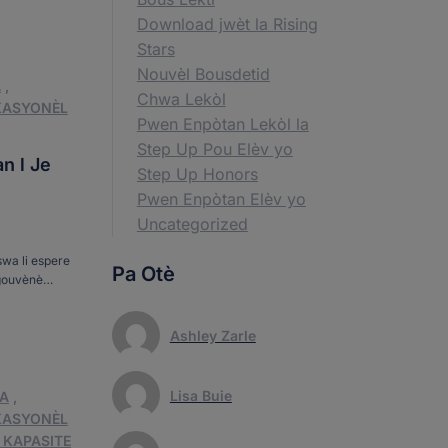
one Florid:
Download jwèt la Rising
Stars
Nouvèl Bousdetid
A
,
Chwa Lekòl
KASYONÈL
Pwen Enpòtan Lekòl la
Step Up Pou Elèv yo
an l Je
Step Up Honors
Pwen Enpòtan Elèv yo
Uncategorized
swa li espere
Pa Otè
 gouvènè
te di. […]
Ashley Zarle
Lisa Buie
LA
,
KASYONÈL
 KAPASITE