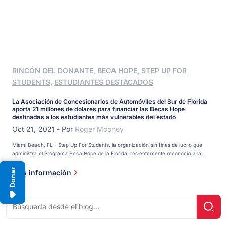
RINCÓN DEL DONANTE
,
BECA HOPE
,
STEP UP FOR
STUDENTS
,
ESTUDIANTES DESTACADOS
La Asociación de Concesionarios de Automóviles del Sur de Florida
aporta 21 millones de dólares para financiar las Becas Hope
destinadas a los estudiantes más vulnerables del estado
Oct 21, 2021
-
Por
Roger Mooney
Miami Beach, FL - Step Up For Students, la organización sin fines de lucro que
administra el Programa Beca Hope de la Florida, recientemente reconoció a la
Asociación de Concesionarios de Automóviles del Sur de la Florida (SFADA) y a sus
miembros concesionarios con el Premio Partners For Hope por apoyar el programa
Donar
Más información
desde su inicio. Colectivamente, los concesionarios miembros de SFADA han
contribuido con $21,887,000 para financiar becas Hope para [...]
Buscar:
¡Bús