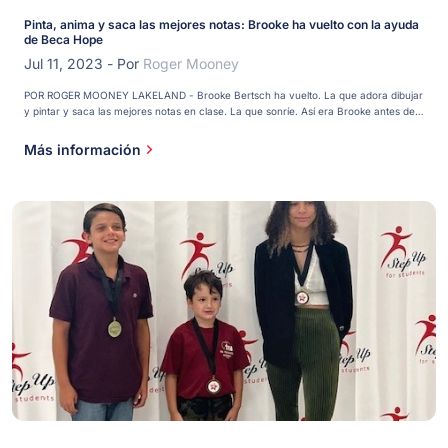
Pinta, anima y saca las mejores notas: Brooke ha vuelto con la ayuda
de Beca Hope
Jul 11, 2023
-
Por
Roger Mooney
POR ROGER MOONEY LAKELAND - Brooke Bertsch ha vuelto. La que adora dibujar
y pintar y saca las mejores notas en clase. La que sonríe. Así era Brooke antes de
que empezara el acoso en la escuela secundaria. Antes de que se volviera retraída
y depresiva. Y así es ahora. "Me siento bien otra vez", dice. La [...]
Más información