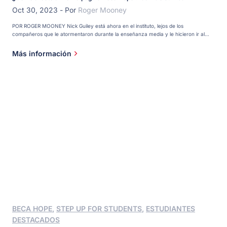
Oct 30, 2023
-
Por
Roger Mooney
POR ROGER MOONEY Nick Guiley está ahora en el instituto, lejos de los
compañeros que le atormentaron durante la enseñanza media y le hicieron ir al
colegio tan miserable que una mañana se negó a salir de la seguridad del coche de
su padre y entrar en el edificio. Nick, de 16 años, asiste a una escuela magnet con
Más información
un plan de estudios basado en la tecnología. [...]
BECA HOPE
,
STEP UP FOR STUDENTS
,
ESTUDIANTES
DESTACADOS