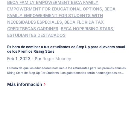
BECA FAMILY EMPOWERMENT
BECA FAMILY
EMPOWERMENT FOR EDUCATIONAL OPTIONS
,
BECA
FAMILY EMPOWERMENT FOR STUDENTS WITH
NECESIDADES ESPECIALES
,
BECA FLORIDA TAX
CREDIT
BECAS GARDINER
,
BECA HOPE
RISING STARS
,
ESTUDIANTES DESTACADOS
Es hora de nominar a tus estudiantes de Step Up para el evento anual
de los Premios Rising Stars
Feb 1, 2023
-
Por
Roger Mooney
Es hora de que los educadores nominen a los estudiantes para los premios anuales
Rising Stars de Step Up For Students. Los galardonados serán homenajeados en
abril en eventos que se llevarán a cabo en ocho escuelas de todo el estado. Las
escuelas se anunciarán en una fecha posterior. Los estudiantes deben estar
Más información
inscritos en la Beca Florida Tax Credit (FTC), la Beca Family Empowerment para
[...]