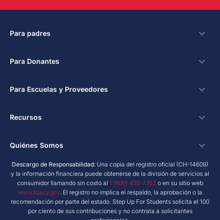
Para padres
Becas
Para Donantes
Solicitar
Formas de Donar
Para Escuelas y Proveedores
Inicio de Sesión
Créditos Fiscales Corporativos
Beca para Escuela Privada
Escuelas y Proveedores
Recursos
Beca Hope - Crédito Fiscal Automático
Programa de Educación Personalizada
Inicio de Sesión
Donaciones en el Lugar de Trabajo
Investigación e Informes
Quiénes Somos
Beca para Necesidades Especiales
Kit de Herramientas de Marketing
Donaciones Planificadas
Blog NextSteps
New Worlds
Descargo de Responsabilidad:
Una copia del registro oficial (CH-14609)
Escuelas Privadas
Quiénes Somos
y la información financiera puede obtenerse de la división de servicios al
Fondos Asesorados por Donantes
Blog inspireED
Conviértase en un Defensor
consumidor llamando sin costo al
1 (800) 435-7352
o en su sitio web
Proveedores de Servicios
Informe Anual
Declaración de Derechos del Donante
www.fdacs.gov
. El registro no implica el respaldo, la aprobación o la
Red de Antiguos Alumnos
recomendación por parte del estado. Step Up For Students solicita el 100
Proveedores de Productos
Políticas de Gobernanza
por ciento de sus contribuciones y no contrata a solicitantes
Sala de Prensa