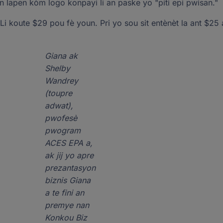
lapen kòm logo konpayi li an paske yo "piti epi pwisan."
Li koute $29 pou fè youn. Pri yo sou sit entènèt la ant $25
Giana ak
Shelby
Wandrey
(toupre
adwat),
pwofesè
pwogram
ACES EPA a,
ak jij yo apre
prezantasyon
biznis Giana
a te fini an
premye nan
Konkou Biz