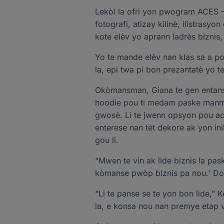
Lekòl la ofri yon pwogram ACES – 
fotografi, atizay kilinè, ilistrasy
kote elèv yo aprann ladrès biznis,
Yo te mande elèv nan klas sa a po
la, epi twa pi bon prezantatè yo 
Okòmansman, Giana te gen entansy
hoodie pou ti medam paske manman
gwosè. Li te jwenn opsyon pou ach
enterese nan tèt dekore ak yon i
gou li.
“Mwen te vin ak lide biznis la pas
kòmanse pwòp biznis pa nou.' Do
“Li te panse se te yon bon lide,” Ke
la, e konsa nou nan premye etap v