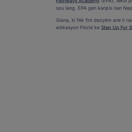
Pathways Academy
(EPA), lekòl pr
sou lang. EPA gen kanpis nan Nap
Giana, ki fèk fini dezyèm ane li n
edikasyon Florid ke
Step Up For S