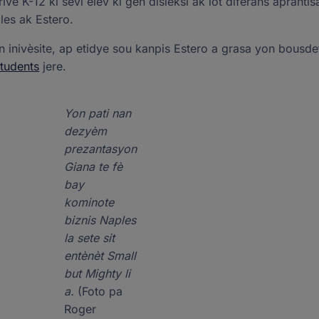
ive K-12 ki sèvi elèv ki gen disleksi ak lòt diferans aprantis
les ak Estero.
an inivèsite, ap etidye sou kanpis Estero a grasa yon bousd
tudents
jere.
Yon pati nan
dezyèm
prezantasyon
Giana te fè
bay
kominote
biznis Naples
la sete sit
entènèt Small
but Mighty li
a.
(Foto pa
Roger