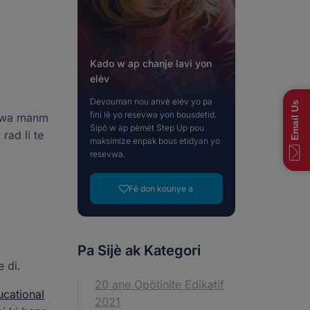
varyete fason pou bay, men si ou pa wè yon
Vizite Blog nou an
Gade plis nouvèl
apte bezwen ou yo, tanpri kontakte ekip donasyon
Vizite NextSteps
Kontakte Ekip Donatè nou an
Kado w ap chanje lavi yon
elèv
Devouman nou anvè elèv yo pa
Email Us
fini lè yo resevwa yon bousdetid.
k twa manm
Rele kounye a: (833) 830-7983
Rele kounye a: (877) 735-7837
Faits rapid
245-4367
245-4367
Sipò w ap pèmèt Step Up pou
rad li te
maksimize enpak bous etidyan yo
resevwa.
Fè don kounye a
Pa Sijè ak Kategori
e di.
20 ane Opòtinite Edikatif
ucational
2021