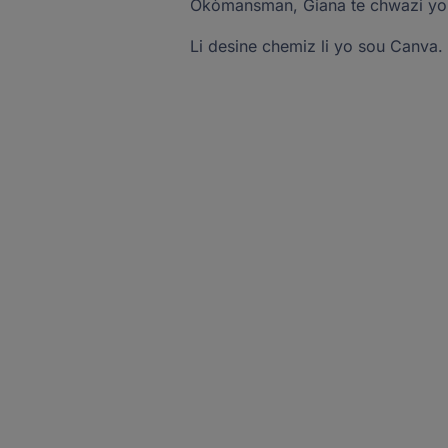
Okòmansman, Giana te chwazi yon 
Li desine chemiz li yo sou Canva. 