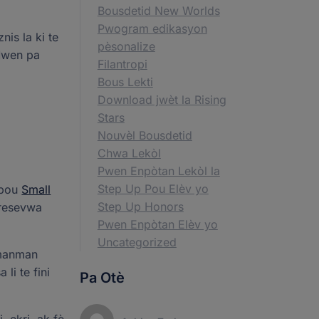
Bousdetid New Worlds
Pwogram edikasyon
is la ki te
pèsonalize
 Mwen pa
Filantropi
Bous Lekti
Download jwèt la Rising
Stars
Nouvèl Bousdetid
Chwa Lekòl
Pwen Enpòtan Lekòl la
Step Up Pou Elèv yo
 pou
Small
Step Up Honors
 resevwa
Pwen Enpòtan Elèv yo
Uncategorized
 manman
li te fini
Pa Otè