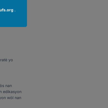
fs.org
.
tratè yo
fòs nan
an edikasyon
 yon wòl nan