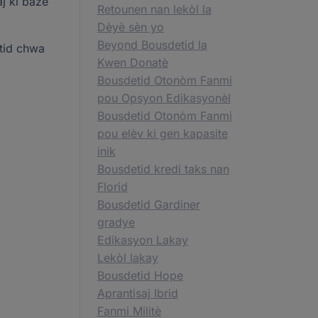
aj ki baze
Retounen nan lekòl la
Dèyè sèn yo
Beyond Bousdetid la
etid chwa
Kwen Donatè
Bousdetid Otonòm Fanmi
pou Opsyon Edikasyonèl
Bousdetid Otonòm Fanmi
pou elèv ki gen kapasite
inik
Bousdetid kredi taks nan
Florid
Bousdetid Gardiner
gradye
Edikasyon Lakay
Lekòl lakay
Bousdetid Hope
Aprantisaj Ibrid
Fanmi Militè