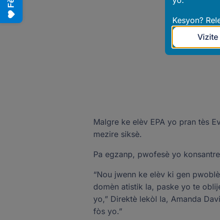
yo.
Kesyon? Rel
Vizite
Malgre ke elèv EPA yo pran tès Ev
mezire siksè.
Pa egzanp, pwofesè yo konsantre s
“Nou jwenn ke elèv ki gen pwoblèm a
domèn atistik la, paske yo te obl
yo,” Direktè lekòl la, Amanda Dav
fòs yo.”