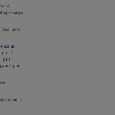
 oliv,
antreprenarya
iznis lokal
hemiz ak
pre ti
i pa t
e gwosè pou
 dwe
remye chemiz