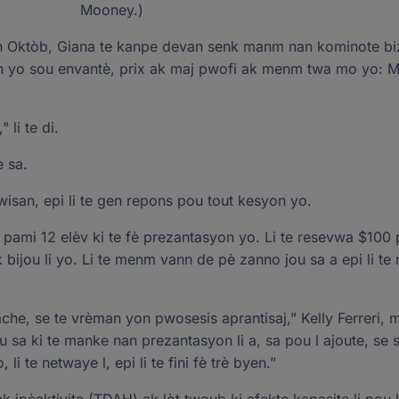
Mooney.)
 Oktòb, Giana te kanpe devan senk manm nan kominote bizn
syon yo sou envantè, prix ak maj pwofi ak menm twa mo yo:
li te di.
è sa.
wisan, epi li te gen repons pou tout kesyon yo.
 pami 12 elèv ki te fè prezantasyon yo. Li te resevwa $100
k bijou li yo. Li te menm vann de pè zanno jou sa a epi li te
che, se te vrèman yon pwosesis aprantisaj,” Kelly Ferreri,
u sa ki te manke nan prezantasyon li a, sa pou l ajoute, se sa 
 li te netwaye l, epi li te fini fè trè byen.”