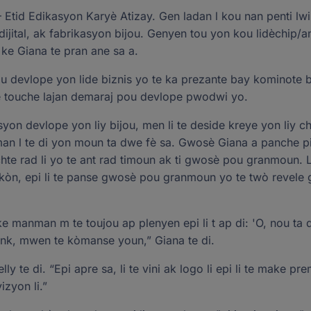
Etid Edikasyon Karyè Atizay. Gen ladan l kou nan penti lwil
on dijital, ak fabrikasyon bijou. Genyen tou yon kou lidèchip/
 ke Giana te pran ane sa a.
u devlope yon lide biznis yo te ka prezante bay kominote b
te touche lajan demaraj pou devlope pwodwi yo.
on devlope yon liy bijou, men li te deside kreye yon liy c
 l te di yon moun ta dwe fè sa. Gwosè Giana a panche pi 
te rad li yo te ant rad timoun ak ti gwosè pou granmoun. L
nikòn, epi li te panse gwosè pou granmoun yo te twò revel
ke manman m te toujou ap plenyen epi li t ap di: 'O, nou ta
nk, mwen te kòmanse youn,” Giana te di.
lly te di. “Epi apre sa, li te vini ak logo li epi li te make p
izyon li.”