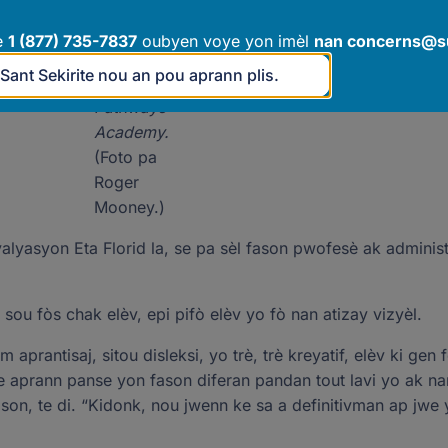
anviwònman
edikasyonèl
e
1 (877) 735-7837
oubyen voye yon imèl
nan
concerns@su
li nan
 Sant Sekirite nou an pou aprann plis.
Educational
Pathways
Academy.
(Foto pa
Roger
Mooney.)
alyasyon Eta Florid la, se pa sèl fason pwofesè ak adminis
ou fòs chak elèv, epi pifò elèv yo fò nan atizay vizyèl.
prantisaj, sitou disleksi, yo trè, trè kreyatif, elèv ki gen 
ije aprann panse yon fason diferan pandan tout lavi yo ak n
ison, te di. “Kidonk, nou jwenn ke sa a definitivman ap jwe