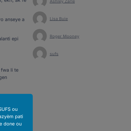
, ekri, ak fè
Ashley Zarle
Lisa Buie
 yo anseye a
Roger Mooney
lanti epi
sufs
fwa li te
 gen
 SUFS ou
azyèm pati
ze done ou