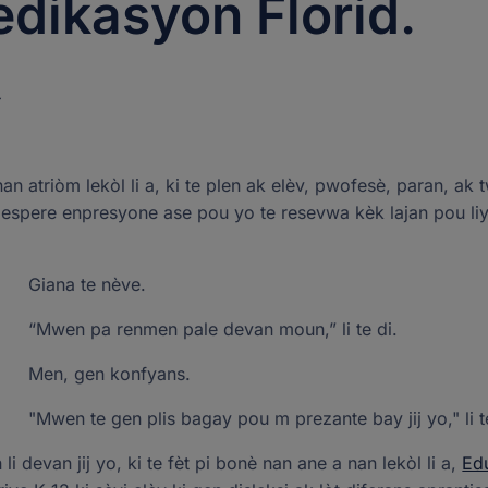
edikasyon Florid.
Blogueurs envite
Nou ofri yon 
hann ›
 yon peyizaj
Bousdetid New Worlds
Deklarasyon Dwa
opsyon ki ad
Rapò espesyal
Manyèl Pwogram yo
nou an.
Règleman akseptasyon
Verifikasyon kwaze lekòl
kado
ederal
tra
 ›
nouvèl ›
Y
piblik
Gid pou achte
Lis machann ak pwodwi
ke w gen nenpòt kesyon?
ke w gen nenpòt kesyon?
PO Box 54429,
PO Box 54429,
 yon timoun.
fon.
wogram Step Up For Students?
an atriòm lekòl li a, ki te plen ak elèv, pwofesè, paran, a
ye nou yon imèl
ye nou yon imèl
Jacksonville, FL 32
Jacksonville, FL 32
e espere enpresyone ase pou yo te resevwa kèk lajan pou liy 
Giana te nève.
“Mwen pa renmen pale devan moun,” li te di.
Men, gen konfyans.
"Mwen te gen plis bagay pou m prezante bay jij yo," li t
 devan jij yo, ki te fèt pi bonè nan ane a nan lekòl li a,
Ed