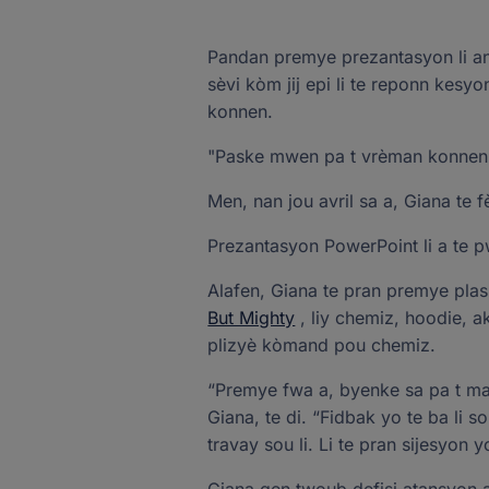
Pandan premye prezantasyon li an
sèvi kòm jij epi li te reponn ke
konnen.
"Paske mwen pa t vrèman konnen," 
Men, nan jou avril sa a, Giana te f
Prezantasyon PowerPoint li a te p
Alafen, Giana te pran premye plas
But Mighty
, liy chemiz, hoodie, a
plizyè kòmand pou chemiz.
“Premye fwa a, byenke sa pa t ma
Giana, te di. “Fidbak yo te ba li so
travay sou li. Li te pran sijesyon yo,