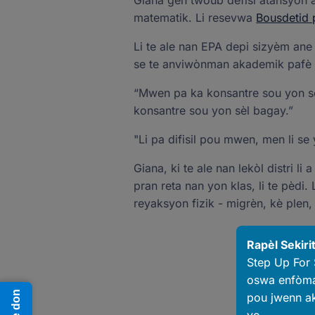
Giana gen twoub defisi atansyon ak
matematik. Li resevwa
Bousdetid 
Li te ale nan EPA depi sizyèm ane
se te anviwònman akademik pafè 
“Mwen pa ka konsantre sou yon sèl 
konsantre sou yon sèl bagay.”
"Li pa difisil pou mwen, men li se 
Giana, ki te ale nan lekòl distri li
pran reta nan yon klas, li te pèdi. 
reyaksyon fizik - migrèn, kè plen,
Rapèl Sekiri
Step Up For
oswa enfòmas
Fè don
pou jwenn ak