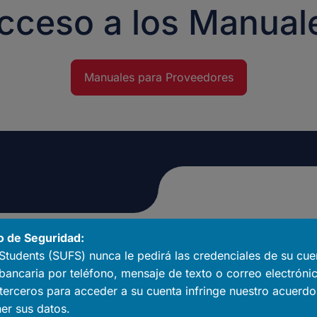
cceso a los Manual
Manuales para Proveedores
o de Seguridad:
Students (SUFS) nunca le pedirá las credenciales de su cue
bancaria por teléfono, mensaje de texto o correo electrónic
 terceros para acceder a su cuenta infringe nuestro acuerdo
Acceso directo a un mercado
er sus datos.
Llegue a las familias que bu