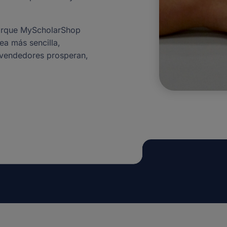
 porque MyScholarShop
ea más sencilla,
s vendedores prosperan,