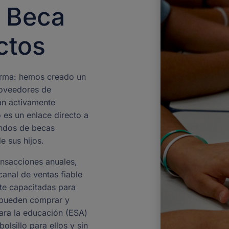
e Beca
ctos
orma: hemos creado un
roveedores de
an activamente
es un enlace directo a
ondos de becas
e sus hijos.
ansacciones anuales,
anal de ventas fiable
te capacitadas para
s pueden comprar y
para la educación (ESA)
olsillo para ellos y sin