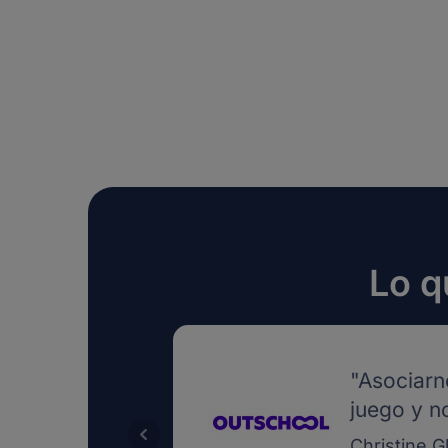
Lo q
"Asociarn
juego y n
Christine G