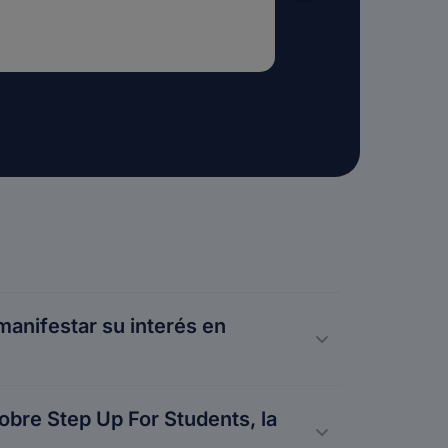
manifestar su interés en
erán
sobre Step Up For Students, la
n la
mación de