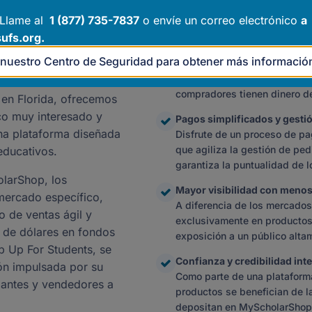
oveedores que
poniéndole en contacto direct
 Llame al
1 (877) 735-7837
o envíe un correo electrónico
a
fondos de becas.
rida
ufs.org
.
para los proveedores,
Ventas fiables de financiac
e nuestro Centro de Seguridad para obtener más informació
e familias que buscan
Con más de 4.000 millones d
través de la plataforma, uste
lidad. Como
compradores tienen dinero d
 en Florida, ofrecemos
co muy interesado y
Pagos simplificados y gesti
una plataforma diseñada
Disfrute de un proceso de pa
que agiliza la gestión de ped
educativos.
garantiza la puntualidad de 
olarShop, los
Mayor visibilidad con meno
mercado específico,
A diferencia de los mercado
o de ventas ágil y
exclusivamente en productos
 de dólares en fondos
exposición a un público alta
p Up For Students, se
Confianza y credibilidad int
ón impulsada por su
Como parte de una plataforma
diantes y vendedores a
productos se benefician de l
depositan en MyScholarShop