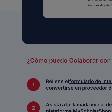
Responsable de D
¿Cómo puedo Colaborar con 
Rellene el
formulario de in
1
convertirse en proveedor d
Por favor asegúrese de rellenar e
Asista a la llamada inicial
examinados y revisados para deter
2
plataforma MyScholarShop y
plataforma. Una vez aprobados, St