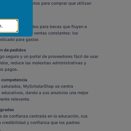
o con clientes listos para comprar que utilizan
ión preaprobada
n.
e dólares en fondos para becas que fluyen a
d se beneficia de ventas constantes: los
edicado para gastar.
ón de pedidos
go seguro y un portal de proveedores fácil de usar
idos, reduce las molestias administrativas y
los pagos.
s competencia
s saturados, MyScholarShop se centra
 educativos, dando a sus anuncios una mejor
mente relevante.
egradas
 de confianza centrada en la educación, sus
a credibilidad y confianza que los padres
.