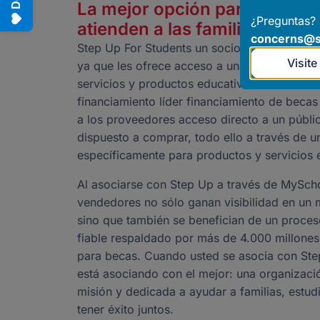
La mejor opción para los pr
¿Preguntas?
atienden a las familias de Flo
concerns@s
Step Up For Students un socio de confianza 
Visit
ya que les ofrece acceso a una amplia red d
servicios y productos educativos de alta ca
financiamiento líder financiamiento de becas
a los proveedores acceso directo a un públi
dispuesto a comprar, todo ello a través de 
específicamente para productos y servicios 
Al asociarse con Step Up a través de MySch
vendedores no sólo ganan visibilidad en un 
sino que también se benefician de un proces
fiable respaldado por más de 4.000 millones
para becas. Cuando usted se asocia con Ste
está asociando con el mejor: una organizaci
misión y dedicada a ayudar a familias, estu
tener éxito juntos.