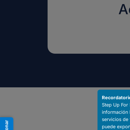
A
Recordatori
Step Up For 
información 
servicios de
Donar
puede expon