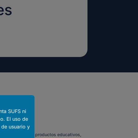
es
nta SUFS ni
o. El uso de
 de usuario y
 específico
scan activamente productos educativos,