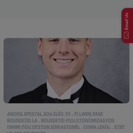
Email Us
ANONS SPESYAL SOU ELÈV YO
,
PI LWEN PASE
BOUSDETID LA
,
BOUSDETID POU OTONÒMIZASYON
FANMI POU OPSYON EDIKASYONÈL
,
CHWA LEKÒL
,
STEP