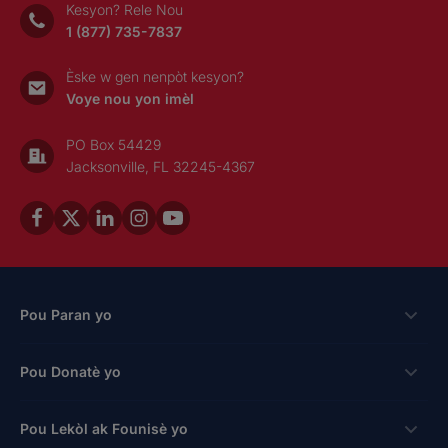
Kesyon? Rele Nou
1 (877) 735-7837
Èske w gen nenpòt kesyon?
Voye nou yon imèl
PO Box 54429
Jacksonville, FL 32245-4367
Pou Paran yo
Bousdetid
Pou Donatè yo
Aplike
Fason pou bay
Pou Lekòl ak Founisè yo
Login