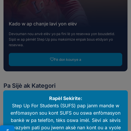
Kado w ap chanje lavi yon elèv
Devouman nou anvè elèv yo pa fini lè yo resevwa yon bousdetid.
Sipò w ap pèmèt Step Up pou maksimize enpak bous etidyan yo
resevwa.
Fè don kounye a
Pa Sijè ak Kategori
Rapèl Sekirite:
20 ane Opòtinite Edikatif
Step Up For Students (SUFS) pap janm mande w
2021
enfòmasyon sou kont SUFS ou oswa enfòmasyon
Retounen nan lekòl la
bankè w pa telefòn, tèks oswa imèl. Sèvi ak sèvis
Dèyè sèn yo
twazyèm pati pou jwenn aksè nan kont ou a vyole
Beyond Bousdetid la