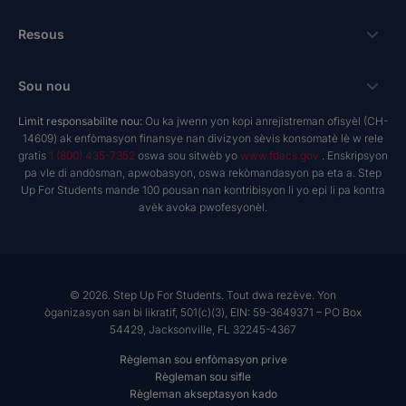
kredi taks pou antrepriz
Bousdetid Lekòl Prive
Koneksyon
Resous
Hope Scholarship - Kredi taks oto
Pwogram Edikasyon Pèsonalize
Lekòl ak Founisè
bay nan espas travay
Rechèch & Rapò
Sou nou
Bousdetid Abilite Inik
Twous Zouti Maketing
yo te planifye bay
NextSteps Blog
New Worlds
Limit responsabilite nou:
Ou ka jwenn yon kopi anrejistreman ofisyèl (CH-
Lekòl Prive
A pwopo de nou
14609) ak enfòmasyon finansye nan divizyon sèvis konsomatè lè w rele
donatè yo avize fon yo
inspireED Blog
Vin Defansè
gratis
1 (800) 435-7352
oswa sou sitwèb yo
www.fdacs.gov
. Enskripsyon
Founisè Sèvis Machann
Rapò anyèl
Deklarasyon dwa donatè yo
pa vle di andòsman, apwobasyon, oswa rekòmandasyon pa eta a. Step
Rezo Alumni
Up For Students mande 100 pousan nan kontribisyon li yo epi li pa kontra
Pwodwi Resous
Gouvènans Règleman
avèk avoka pwofesyonèl.
Sal Nouvèl
Lekòl ak Founisè
Rapò finansye
Jwenn Yon Lekòl
Misyon
Karyè
© 2026. Step Up For Students. Tout dwa rezève. Yon
òganizasyon san bi likratif, 501(c)(3), EIN: 59-3649371 – PO Box
Kontakte
54429, Jacksonville, FL 32245-4367
Règleman sou enfòmasyon prive
Règleman sou sifle
Règleman akseptasyon kado