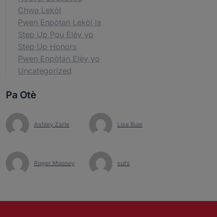
Chwa Lekòl
Pwen Enpòtan Lekòl la
Step Up Pou Elèv yo
Step Up Honors
Pwen Enpòtan Elèv yo
Uncategorized
Pa Otè
Ashley Zarle
Lisa Buie
Roger Mooney
sufs