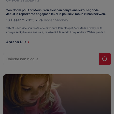
UP FOR STUDENTS
Yon Nonm pou Lòt Moun: Yon elèv nan dènye ane lekòl segondè
Jesuit la reprezante angajman lekòl la pou sèvi moun ki nan bezwen.
18 Desanm 2025
•
Pa
Roger Mooney
TAMPA – Mo ki te sou twofe a te di “Future Philanthopist,” epi Madan Finley, ki te
anseye senkyèm ane ane sa a, te kriye lè li te remèt li bay Andrew Weber pandan
gradyasyon an. Andrew te souri lè l te sonje sa. “Se te youn nan pi bon moman
karyè lekòl primè mwen an,” li te di. “Madan Finley te di mwen te youn nan […] li yo
Aprann Plis
Chèche
Chèc
pou: