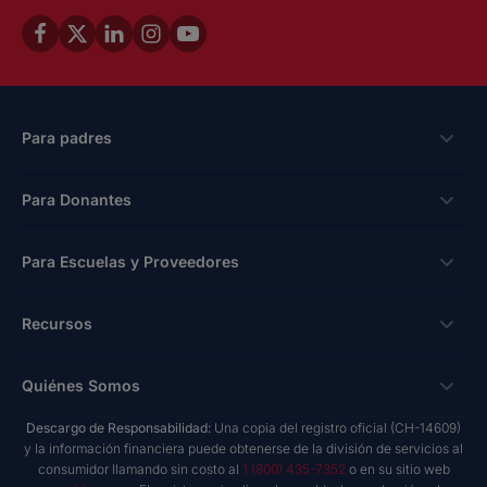
Para padres
Becas
Para Donantes
Solicitar
Formas de Donar
Para Escuelas y Proveedores
Inicio de Sesión
Créditos Fiscales Corporativos
Beca para Escuela Privada
Escuelas y Proveedores
Recursos
Beca Hope - Crédito Fiscal Automático
Programa de Educación Personalizada
Inicio de Sesión
Donaciones en el Lugar de Trabajo
Investigación e Informes
Quiénes Somos
Beca para Necesidades Especiales
Kit de Herramientas de Marketing
Donaciones Planificadas
Blog NextSteps
New Worlds
Descargo de Responsabilidad:
Una copia del registro oficial (CH-14609)
Escuelas Privadas
Quiénes Somos
y la información financiera puede obtenerse de la división de servicios al
Fondos Asesorados por Donantes
Blog inspireED
Conviértase en un Defensor
consumidor llamando sin costo al
1 (800) 435-7352
o en su sitio web
Proveedores de Servicios
Informe Anual