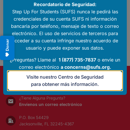
Recordatorio de Seguridad:
7837. Nuestro equipo está disponible de
Step Up For Students (SUFS) nunca le pedirá las
lunes a viernes, de 8:00 a.m. a 5:00 p.m.
credenciales de su cuenta SUFS ni información
ET.
bancaria por teléfono, mensaje de texto o correo
Además, puede consultar recursos útiles en
electrónico. El uso de servicios de terceros para
línea en nuestro
Centro de Ayuda
.
acceder a su cuenta infringe nuestro acuerdo de
Donar
usuario y puede exponer sus datos.
¿Preguntas? Llame al
1 (877) 735-7837
o envíe un
correo electrónico
a
concerns@sufs.org
.
Visite nuestro Centro de Seguridad
¿Preguntas? Llámenos
para obtener más información.
1 (877) 735-7837
¿Tiene Alguna Pregunta?
Envíenos un correo electrónico
P.O. Box 54429
Jacksonville, FL 32245-4367