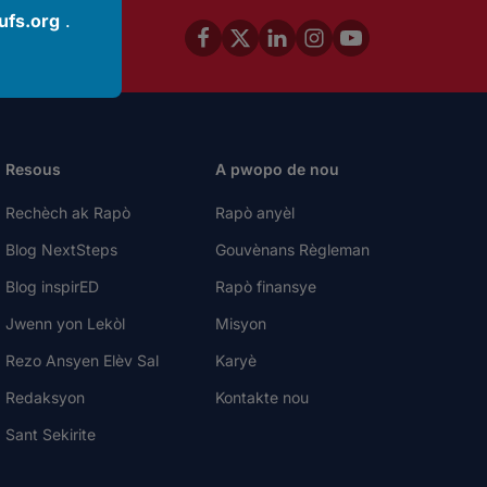
fs.org
.
2245-4367
Resous
A pwopo de nou
Rechèch ak Rapò
Rapò anyèl
Blog NextSteps
Gouvènans Règleman
Blog inspirED
Rapò finansye
Jwenn yon Lekòl
Misyon
Rezo Ansyen Elèv Sal
Karyè
Redaksyon
Kontakte nou
Sant Sekirite