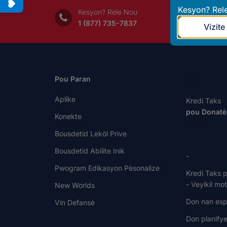
Kesyon? Rel
Kesyon? Rele Nou
Ès
1 (877) 735-7837
Vo
Vizite
Pou Paran
Pou
Aplike
Kredi Taks
pou Donatè
Konekte
Florid
Bousdetid Lekòl Prive
Bousdetid Abilite Inik
-
Pwogram Edikasyon Pèsonalize
Kredi Taks p
- Veyikil mo
New Worlds
Don nan esp
Vin Defansè
Don planify