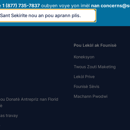
e
1 (877) 735-7837
oubyen voye yon imèl
nan
concerns@su
ke w gen nenpòt kesyon?
PO Box 54429
ye nou yon imèl
Jacksonville, FL 3
 Sant Sekirite nou an pou aprann plis.
Pou Lekòl ak Founisè
Koneksyon
Twous Zouti Maketing
Lekòl Prive
Founisè Sèvis
Machann Pwodwi
ou Donatè Antrepriz nan Florid
tè
as travay
e