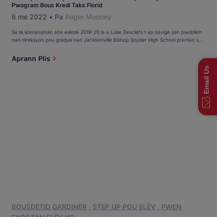
Pwogram Bous Kredi Taks Florid
6 me 2022
•
Pa
Roger Mooney
Se te kòmansman ane eskolè 2019-20 la e Luke Desclefs t ap navige san pwoblèm
nan direksyon pou gradye nan Jacksonville Bishop Snyder High School prentan sa
a. Chaj kou li pa t lou. Nòt li yo te nan lòd. Plan li pou kolèj te an plas. Lè sa a, nan
mwa Oktòb, li remake yon boul sou kou l '. Kansè. Lenfom Hodgkin a, yon […]
Aprann Plis
Email Us
BOUSDETID GARDINER
,
STEP UP POU ELÈV
,
PWEN