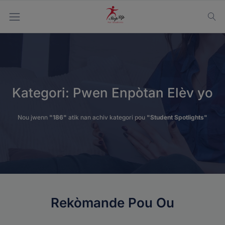
Kategori:
Pwen Enpòtan Elèv yo
Nou jwenn
"186"
atik nan achiv kategori pou
"Student Spotlights"
Rekòmande Pou Ou