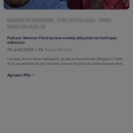
BOUSDETID GARDINER
,
STEP UP POU ELÈV
,
PWEN
ENPÒTAN ELÈV YO
Podcast: Manman Florid ap tann avantaj adisyonèl nan kont epay
edikasyon
20 avril 2022
•
Pa
Roger Mooney
Lisa Buie, ekriven Senior reimaginED, ap pale ak Karen Prewitt, pitit gason l, Caleb,
15 an, ap benefisye de yon chanjman nan lwa Florid la k ap rantre pwogram McKay
Scholarship la nan Bous Eta a pou Otonòm Fanmi pou Elèv ki gen kapasite inik. Klike
la a pou w koute podcast la. Li te fèt ak Sendwòm Dawonn, Caleb ale nan North
Aprann Plis
Florida School [...]