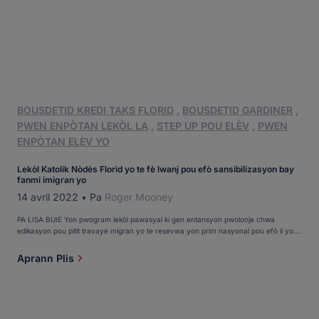
BOUSDETID KREDI TAKS FLORID
,
BOUSDETID GARDINER
,
PWEN ENPÒTAN LEKÒL LA
,
STEP UP POU ELÈV
,
PWEN
ENPÒTAN ELÈV YO
Lekòl Katolik Nòdès Florid yo te fè lwanj pou efò sansibilizasyon bay
fanmi imigran yo
14 avril 2022
•
Pa
Roger Mooney
PA LISA BUIE Yon pwogram lekòl pawasyal ki gen entansyon pwolonje chwa
edikasyon pou pitit travayè migran yo te resevwa yon prim nasyonal pou efò li yo.
Asosyasyon Nasyonal Edikasyon Katolik te anonse ke Lekòl Katolik St. Elizabeth Ann
Seton nan Palm Coast, Florid, pral resevwa prim Catherine T. McNamee CSJ. Yo
Aprann Plis
bay prim lan bay yon moun oswa yon enstitisyon [...]