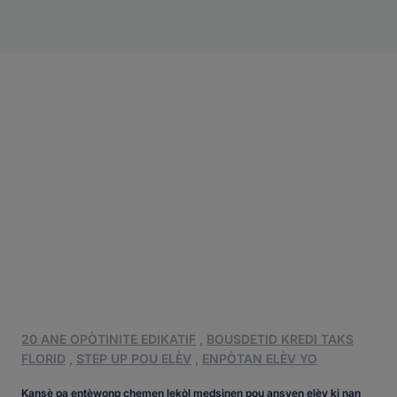
20 ANE OPÒTINITE EDIKATIF
,
BOUSDETID KREDI TAKS
FLORID
,
STEP UP POU ELÈV
,
ENPÒTAN ELÈV YO
Kansè pa entèwonp chemen lekòl medsinen pou ansyen elèv ki nan