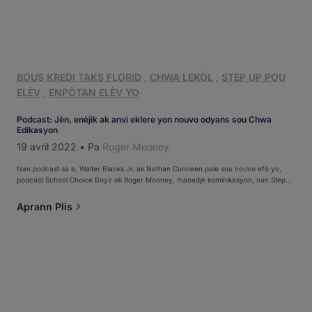
BOUS KREDI TAKS FLORID
,
CHWA LEKÒL
,
STEP UP POU
ELÈV
,
ENPÒTAN ELÈV YO
Podcast: Jèn, enèjik ak anvi eklere yon nouvo odyans sou Chwa
Edikasyon
19 avril 2022
•
Pa
Roger Mooney
Nan podcast sa a, Walter Blanks Jr. ak Nathan Cunneen pale sou nouvo efò yo,
podcast School Choice Boyz ak Roger Mooney, manadjè kominikasyon, nan Step
Up For Students. Tou de Walter ak Nate se pwodwi chwa lekòl yo. Nate te ale nan
Bradenton Christian School nan Florid sou yon Bous Kredi Taks Florid. Walter te ale
Aprann Plis
nan lekòl prive [...]