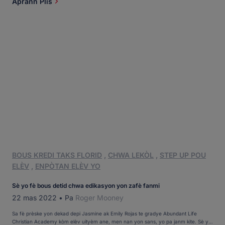
Aprann Plis
BOUS KREDI TAKS FLORID
,
CHWA LEKÒL
,
STEP UP POU
ELÈV
,
ENPÒTAN ELÈV YO
Sè yo fè bous detid chwa edikasyon yon zafè fanmi
22 mas 2022
•
Pa
Roger Mooney
Sa fè prèske yon dekad depi Jasmine ak Emily Rojas te gradye Abundant Life
Christian Academy kòm elèv uityèm ane, men nan yon sans, yo pa janm kite. Sè yo