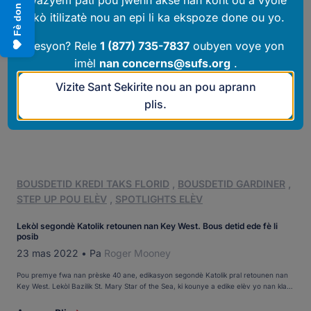
Fè don
akò itilizatè nou an epi li ka ekspoze done ou yo.
Kesyon? Rele
1 (877) 735-7837
oubyen voye yon
imèl
nan
concerns@sufs.org
.
Vizite Sant Sekirite nou an pou aprann
plis.
BOUSDETID KREDI TAKS FLORID
,
BOUSDETID GARDINER
,
STEP UP POU ELÈV
,
SPOTLIGHTS ELÈV
Lekòl segondè Katolik retounen nan Key West. Bous detid ede fè li
posib
23 mas 2022
•
Pa
Roger Mooney
Pou premye fwa nan prèske 40 ane, edikasyon segondè Katolik pral retounen nan
Key West. Lekòl Bazilik St. Mary Star of the Sea, ki kounye a edike elèv yo nan klas
matènèl jiska uityèm ane, semèn sa a te anonse plan pou ajoute klas 9yèm ak
10yèm ane nan mwa Out 2023. Lekòl Segondè Bazilik la pral […]