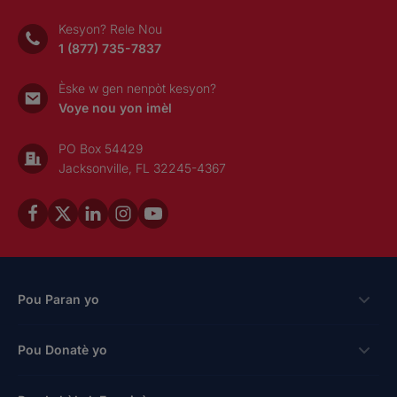
Kesyon? Rele Nou
1 (877) 735-7837
Èske w gen nenpòt kesyon?
Voye nou yon imèl
PO Box 54429
Jacksonville, FL 32245-4367
Pou Paran yo
Bousdetid
Pou Donatè yo
Aplike