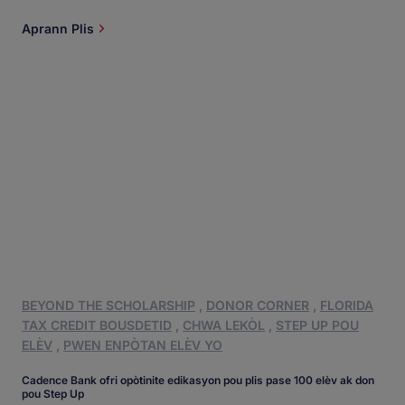
toujou voye yon imèl oswa vizite ansyen pwofesè yo epi sèvi kòm volontè pou
aktivite lekòl yo. Lè Jasmine te bezwen yon lèt rekòmandasyon pou lekòl dantè, li te
Aprann Plis
tounen vin jwenn Abundant Life [...]
BEYOND THE SCHOLARSHIP
,
DONOR CORNER
,
FLORIDA
TAX CREDIT BOUSDETID
,
CHWA LEKÒL
,
STEP UP POU
ELÈV
,
PWEN ENPÒTAN ELÈV YO
Cadence Bank ofri opòtinite edikasyon pou plis pase 100 elèv ak don
pou Step Up