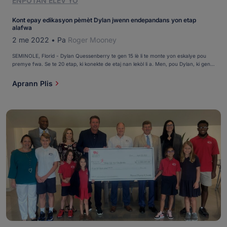
ENPÒTAN ELÈV YO
Kont epay edikasyon pèmèt Dylan jwenn endepandans yon etap
alafwa
2 me 2022
•
Pa
Roger Mooney
SEMINOLE, Florid - Dylan Quessenberry te gen 15 lè li te monte yon eskalye pou
premye fwa. Se te 20 etap, ki konekte de etaj nan lekòl li a. Men, pou Dylan, ki gen
paralezi serebral, eskalye sa a te pi plis pase jis yon wout nan kafeterya nan
Learning Independence For Tomorrow (LiFT) Academy, yon […]
Aprann Plis