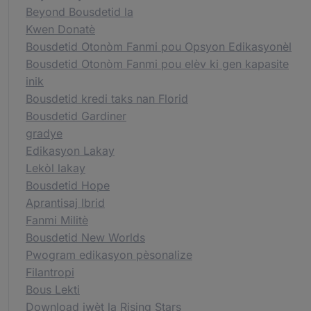
Beyond Bousdetid la
Kwen Donatè
Bousdetid Otonòm Fanmi pou Opsyon Edikasyonèl
Bousdetid Otonòm Fanmi pou elèv ki gen kapasite
inik
Bousdetid kredi taks nan Florid
Bousdetid Gardiner
gradye
Edikasyon Lakay
Lekòl lakay
Bousdetid Hope
Aprantisaj Ibrid
Fanmi Militè
Bousdetid New Worlds
Pwogram edikasyon pèsonalize
Filantropi
Bous Lekti
Download jwèt la Rising Stars