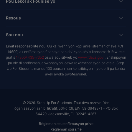
Fason pou bay
Pou Lekòl ak Founisè yo
Login
kredi taks pou antrepriz
Bousdetid Lekòl Prive
Koneksyon
Resous
Hope Scholarship - Kredi taks oto
Pwogram Edikasyon Pèsonalize
Lekòl ak Founisè
bay nan espas travay
Rechèch & Rapò
Sou nou
Bousdetid Abilite Inik
Twous Zouti Maketing
yo te planifye bay
NextSteps Blog
New Worlds
Limit responsabilite nou:
Ou ka jwenn yon kopi anrejistreman ofisyèl (CH-
Lekòl Prive
A pwopo de nou
14609) ak enfòmasyon finansye nan divizyon sèvis konsomatè lè w rele
donatè yo avize fon yo
inspireED Blog
Vin Defansè
gratis
1 (800) 435-7352
oswa sou sitwèb yo
www.fdacs.gov
. Enskripsyon
Founisè Sèvis Machann
Rapò anyèl
Deklarasyon dwa donatè yo
pa vle di andòsman, apwobasyon, oswa rekòmandasyon pa eta a. Step
Rezo Alumni
Up For Students mande 100 pousan nan kontribisyon li yo epi li pa kontra
Pwodwi Resous
Gouvènans Règleman
avèk avoka pwofesyonèl.
Sal Nouvèl
Lekòl ak Founisè
Rapò finansye
Jwenn Yon Lekòl
Misyon
Karyè
© 2026. Step Up For Students. Tout dwa rezève. Yon
òganizasyon san bi likratif, 501(c)(3), EIN: 59-3649371 – PO Box
Kontakte
54429, Jacksonville, FL 32245-4367
Règleman sou enfòmasyon prive
Règleman sou sifle