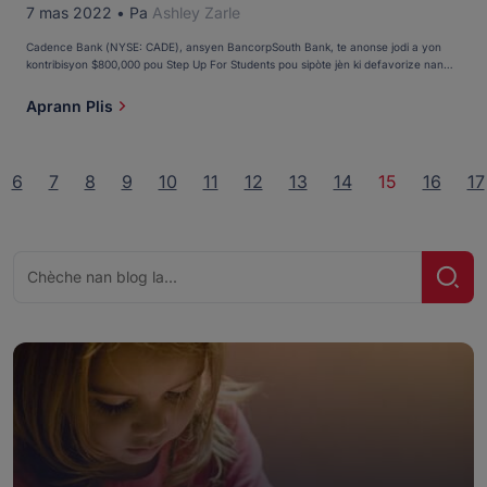
7 mas 2022
•
Pa
Ashley Zarle
Cadence Bank (NYSE: CADE), ansyen BancorpSouth Bank, te anonse jodi a yon
kontribisyon $800,000 pou Step Up For Students pou sipòte jèn ki defavorize nan
Florid. Yo pral sèvi ak kontribisyon an pou bay plis pase 100 etidyan opòtinite
edikasyonèl atravè bous detid K-12 epi li souliye angajman Cadence pou sipòte
Aprann Plis
pwogram ak inisyativ ki ede kominote li yo pwospere. Depi […]
6
7
8
9
10
11
12
13
14
15
16
17
Chèche
Chèc
pou: