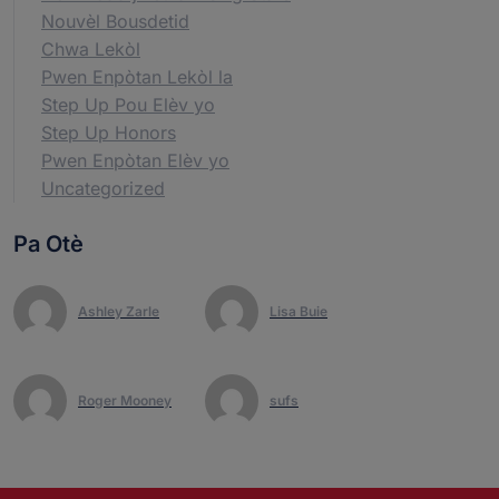
Nouvèl Bousdetid
Chwa Lekòl
Pwen Enpòtan Lekòl la
Step Up Pou Elèv yo
Step Up Honors
Pwen Enpòtan Elèv yo
Uncategorized
Pa Otè
Ashley Zarle
Lisa Buie
Roger Mooney
sufs