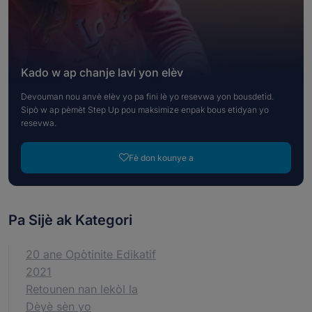
Kado w ap chanje lavi yon elèv
Devouman nou anvè elèv yo pa fini lè yo resevwa yon bousdetid.
Sipò w ap pèmèt Step Up pou maksimize enpak bous etidyan yo
resevwa.
Fè don kounye a
Pa Sijè ak Kategori
20 ane Opòtinite Edikatif
2021
Retounen nan lekòl la
Dèyè sèn yo