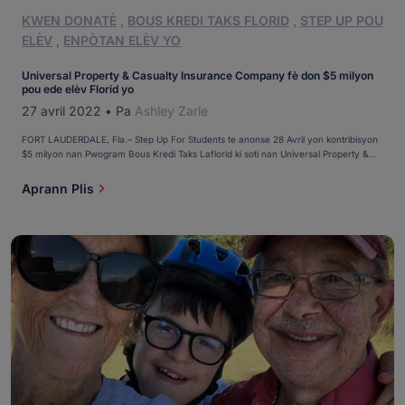
KWEN DONATÈ
,
BOUS KREDI TAKS FLORID
,
STEP UP POU
ELÈV
,
ENPÒTAN ELÈV YO
Universal Property & Casualty Insurance Company fè don $5 milyon
pou ede elèv Florid yo
27 avril 2022
•
Pa
Ashley Zarle
FORT LAUDERDALE, Fla.– Step Up For Students te anonse 28 Avril yon kontribisyon
$5 milyon nan Pwogram Bous Kredi Taks Laflorid ki soti nan Universal Property &
Casualty Insurance Company (UPCIC), ki te ede plis pase 655 timoun nan Eta Florid
ale nan lekòl K-12 ki pi byen adapte bezwen yo aprann. Depi 2017, UPCIC, yon
Aprann Plis
oksilyè totalman posede nan Universal Insurance Holdings, [...]