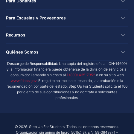
Becas
Para Donantes
Solicitar
Formas de Donar
Para Escuelas y Proveedores
Inicio de Sesión
Créditos Fiscales Corporativos
Beca para Escuela Privada
Escuelas y Proveedores
Recursos
Beca Hope - Crédito Fiscal Automático
Programa de Educación Personalizada
Inicio de Sesión
Donaciones en el Lugar de Trabajo
Investigación e Informes
Quiénes Somos
Beca para Necesidades Especiales
Kit de Herramientas de Marketing
Donaciones Planificadas
Blog NextSteps
New Worlds
Descargo de Responsabilidad:
Una copia del registro oficial (CH-14609)
Escuelas Privadas
Quiénes Somos
y la información financiera puede obtenerse de la división de servicios al
Fondos Asesorados por Donantes
Blog inspireED
Conviértase en un Defensor
consumidor llamando sin costo al
1 (800) 435-7352
o en su sitio web
Proveedores de Servicios
Informe Anual
Declaración de Derechos del Donante
www.fdacs.gov
. El registro no implica el respaldo, la aprobación o la
Red de Antiguos Alumnos
recomendación por parte del estado. Step Up For Students solicita el 100
Proveedores de Productos
Políticas de Gobernanza
por ciento de sus contribuciones y no contrata a solicitantes
Sala de Prensa
Recursos para Escuelas y Proveedores
profesionales.
Informes Financieros
Encuentre una Escuela
Misión
Carreras
© 2026. Step Up For Students. Todos los derechos reservados.
Contacto
Organización sin ánimo de lucro, 501(c)(3), EIN: 59-3649371 –